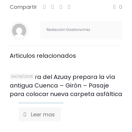
Compartir
0
Redacción Gastronomía
Articulos relacionados
Prefectura del Azuay prepara la vía
04/08/2026
antigua Cuenca – Girón – Pasaje
para colocar nueva carpeta asfáltica
Leer mas