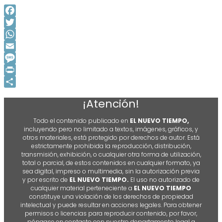
Facebook
Twitter
WhatsApp
Email
Message
Print
Compartir
¡Atención!
Todo el contenido publicado en
EL NUEVO TIEMPO,
incluyendo pero no limitado a textos, imágenes, gráficos, y
otros materiales, está protegido por derechos de autor. Está
estrictamente prohibida la reproducción, distribución,
transmisión, exhibición, o cualquier otra forma de utilización,
total o parcial, de estos contenidos en cualquier formato, ya
sea digital, impreso o multimedia, sin la autorización previa
y por escrito de
EL NUEVO TIEMPO.
El uso no autorizado de
cualquier material perteneciente a
EL NUEVO TIEMPO
constituye una violación de los derechos de propiedad
intelectual y puede resultar en acciones legales. Para obtener
permisos o licencias para reproducir contenido, por favor,
póngase en contacto con nuestro departamento legal a