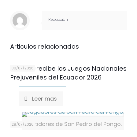
Redacción
Articulos relacionados
Cuenca recibe los Juegos Nacionales
30/07/2026
Prejuveniles del Ecuador 2026
Leer mas
Jugadores de San Pedro del Pongo.
28/07/2026