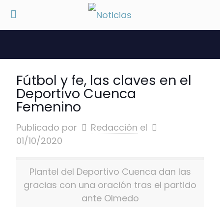
Fútbol y fe, las claves en el
Deportivo Cuenca
Femenino
Publicado por
Redacción
el
01/10/2020
Plantel del Deportivo Cuenca dan las
gracias con una oración tras el partido
ante Olmedo