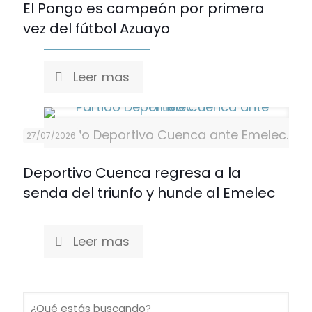
El Pongo es campeón por primera
vez del fútbol Azuayo
Leer mas
Partido Deportivo Cuenca ante Emelec.
27/07/2026
Deportivo Cuenca regresa a la
senda del triunfo y hunde al Emelec
Leer mas