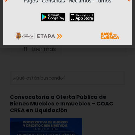
Prefectura del Azuay prepara la vía
antigua Cuenca – Girón – Pasaje
para colocar nueva carpeta asfáltica
Leer mas
Convocatoria a Oferta Pública de
Bienes Muebles e Inmuebles – COAC
CREA en Liquidación