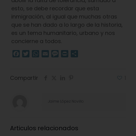
abolir la falta de tolerancia, sumado a
esto, se debe recordar que esta
inmigración, al igual que muchas otras
que se han dado a lo largo de la historia,
es un tema humanitario, urbano y nos
concierne a todos.
Facebook
Twitter
WhatsApp
Email
Message
Print
Compartir
Compartir
1
Jaime López Novillo
Articulos relacionados