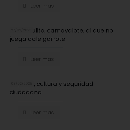
Leer mas
Carnavalito, carnavalote, al que no
27/02/2025
juega dale garrote
Leer mas
Deporte, cultura y seguridad
08/02/2025
ciudadana
Leer mas