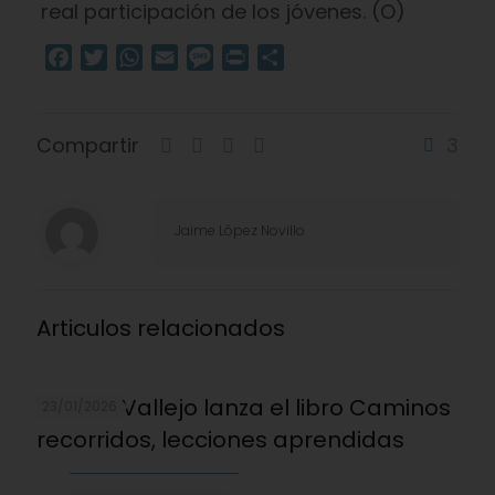
real participación de los jóvenes. (O)
Facebook
Twitter
WhatsApp
Email
Message
Print
Compartir
Compartir
3
Jaime López Novillo
Articulos relacionados
Andrés Vallejo lanza el libro Caminos
23/01/2026
recorridos, lecciones aprendidas