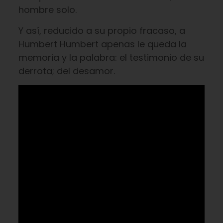
hombre solo.
Y así, reducido a su propio fracaso, a
Humbert Humbert apenas le queda la
memoria y la palabra: el testimonio de su
derrota; del desamor.