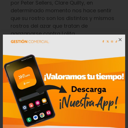
por Peter Sellers, Clare Quilty, en
determinado momento nos hace sentir
que su rostro son los distintos y mismos
rostros del azar que tratan de
agazaparse contra Lolita.
Mario Vargas Llosa ha sugerido ver en
Quilty, el desdoblamiento de Humbert
Humbert en una representación de su
cuerpo deshecho por la carnalidad; un
doble que aparece
fantasmagóricamente en su auto,
acechándolo como una sombra, y que el
protagonista en nombre de «la
conciencia observada» debe liquidar.
Me parece que Humbert Humbert
encarna el romántico capaz de volar