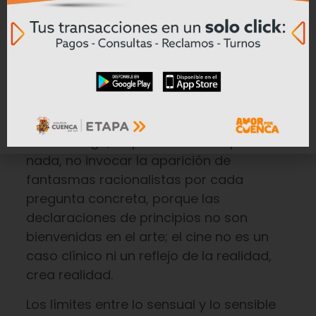
hacia el amor, y Quilty al abyecto tirano
que solo encuentra en la carne un placer
de basurero —o sea, el placer reducido al
chillido de un animal en celo— que lo
vuelve un corrompido, pero sin ningún
encanto.
Sin embargo, es preferible no explicar
nada, no invocar la aparición de
fantasmas racionalistas por cada
pregunta concreta, porque las
declaraciones de principios no son
bienvenidas en el arte; el cine no es un
caso clínico ni un reflejo de la realidad,
crea realidad.
Los límites entre lo sensual y lo sensible