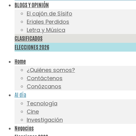
BLOGS Y OPINIÓN
El cajón de Sísifo
Eriales Perdidos
Letra y Música
CLASIFICADOS
ELECCIONES 2026
Home
¿Quiénes somos?
Contáctenos
Conózcanos
Al día
Tecnología
Cine
Investigación
Negocios