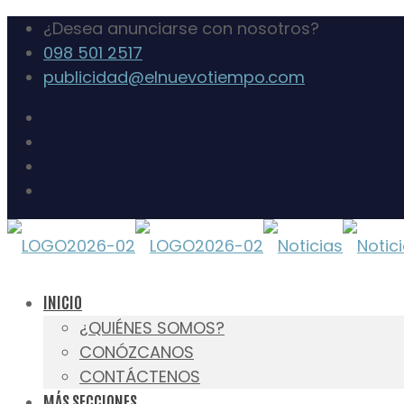
¿Desea anunciarse con nosotros?
098 501 2517
publicidad@elnuevotiempo.com
INICIO
¿QUIÉNES SOMOS?
CONÓZCANOS
CONTÁCTENOS
MÁS SECCIONES