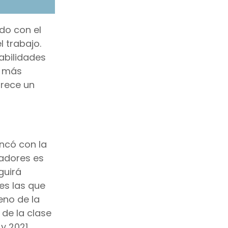
do con el
 trabajo.
habilidades
r más
frece un
ncó con la
jadores es
guirá
es las que
eno de la
 de la clase
y 2021,