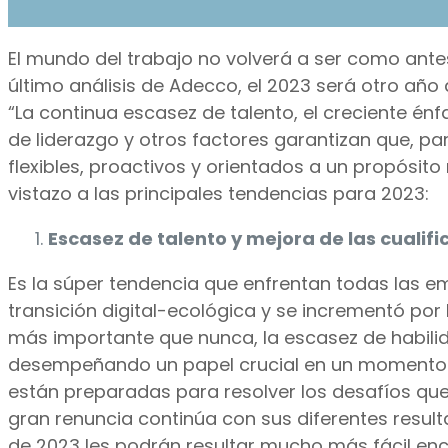
El mundo del trabajo no volverá a ser como antes
último análisis de Adecco, el 2023 será otro año
“La continua escasez de talento, el creciente énf
de liderazgo y otros factores garantizan que, pa
flexibles, proactivos y orientados a un propósit
vistazo a las principales tendencias para 2023:
Escasez de talento y mejora de las cualif
Es la súper tendencia que enfrentan todas las e
transición digital-ecológica y se incrementó por
más importante que nunca, la escasez de habilida
desempeñando un papel crucial en un momento de
están preparadas para resolver los desafíos qu
gran renuncia continúa con sus diferentes resulta
de 2023 les podrán resultar mucho más fácil enco