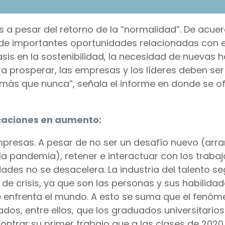
 a pesar del retorno de la “normalidad”. De acuer
 de importantes oportunidades relacionadas con el
asis en la sostenibilidad, la necesidad de nuevas 
ra prosperar, las empresas y los líderes deben se
o más que nunca”, señala el informe en donde se o
icaciones en aumento:
mpresas. A pesar de no ser un desafío nuevo (arra
 la pandemia), retener e interactuar con los traba
des no se desacelera. La industria del talento se
 crisis, ya que son las personas y sus habilidad
e enfrenta el mundo. A esto se suma que el fenóm
dos, entre ellos, que los graduados universitarios
ntrar su primer trabajo que a las clases de 2020 