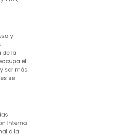
esa y
s
 de la
reocupa el
 y ser más
res se
das
ón interna
al a la