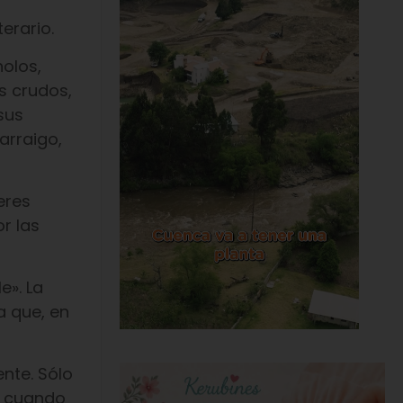
erario.
olos,
s crudos,
sus
arraigo,
eres
r las
e». La
a que, en
nte. Sólo
o, cuando