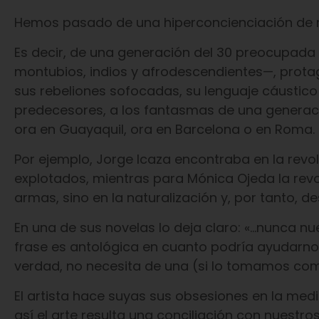
Hemos pasado de una hiperconcienciación de nu
Es decir, de una generación del 30 preocupada
montubios, indios y afrodescendientes—, protag
sus rebeliones sofocadas, su lenguaje cáustico
predecesores, a los fantasmas de una generaci
ora en Guayaquil, ora en Barcelona o en Roma.
Por ejemplo, Jorge Icaza encontraba en la revol
explotados, mientras para Mónica Ojeda la revo
armas, sino en la naturalización y, por tanto, 
En una de sus novelas lo deja claro: «…nunca n
frase es antológica en cuanto podría ayudarn
verdad, no necesita de una (si lo tomamos com
El artista hace suyas sus obsesiones en la me
así el arte resulta una conciliación con nuestr