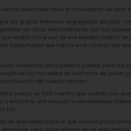
estra diversidad hacia el nomadismo del acto lit
 por los grupos entonces segregados del país —ch
onistas de obras extraordinarias con sus paisaje
 que acabó con el uso de ese español castizo de 
ón trashumante que habita en el corazón del des
ución violenta la única poética posible para sus s
lución de hoy no radica en una toma del poder po
descosificación del cuerpo humano.
uestro cuerpo es más nuestro que cuando nos duel
os a encontrar una solución a ese pseudoproblem
o tal).
dida en que habla sobre lo que conoce profundame
os demonios, pero cabe advertir de un gran peligr