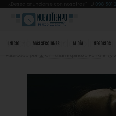
¿Desea anunciarse con nosotros?
098 501 
Vacío: nómadas o márti
INICIO
MÁS SECCIONES
AL DÍA
NEGOCIOS
Publicado por
Christian Espinoza Parra
el
2