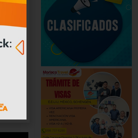
e las
 relación
ptó por lo
una meta
s que
ue
ombres la
 poseerla