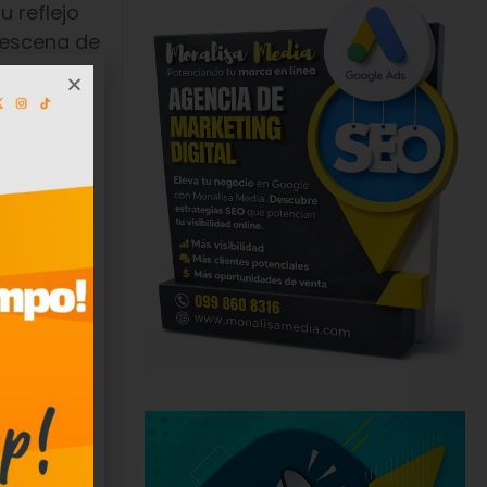
 reflejo
 escena de
e y
Lei y
ización
dejarles
rse
tos, lo
n