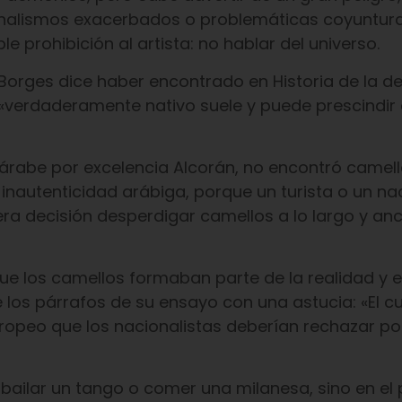
onalismos exacerbados o problemáticas coyuntur
e prohibición al artista: no hablar del universo.
n, Borges dice haber encontrado en Historia de la d
«verdaderamente nativo suele y puede prescindir 
 árabe por excelencia Alcorán, no encontró camell
inautenticidad arábiga, porque un turista o un nac
ra decisión desperdigar camellos a lo largo y an
que los camellos formaban parte de la realidad y 
e los párrafos de su ensayo con una astucia: «El cu
europeo que los nacionalistas deberían rechazar po
n bailar un tango o comer una milanesa, sino en el