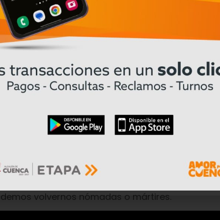
eotipo del costeño hablador (amante del Emelec, d
e blanqueador de lo que bien pudo profundizar la
juicios— y la oriental. Por desgracia, el director o
Vacío es que Víctor, Lei y Wong poseen en común 
u consecución y su grito: una vida digna, palabra
ado como una cruz.
, que otro remedio sino cruzarla dignamente.
iel a tus principios no te queda otra opción más q
omentos antes de desembarcar en una tierra cuyos h
se deseo, a veces monstruoso, a veces tierno, de
podemos volvernos nómadas o mártires.