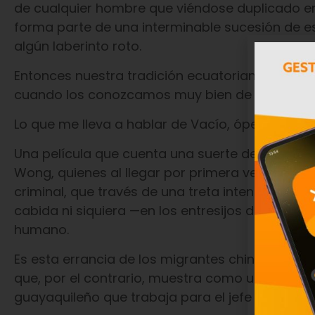
de cualquier hombre que viéndose duplicado en 
forma parte de una interminable sucesión de es
algún laberinto roto.
Entonces nuestra tradición ecuatoriana deberí
cuando los conozcamos muy bien de anteman
Lo que me lleva a hablar de Vacío, ópera prima
Una película que cuenta una suerte de odisea s
Wong, quienes al llegar por primera vez a Guay
criminal, que través de una treta intentará desp
cabida ni siquiera —en los entresijos de su pod
humano.
Es esta errancia de los migrantes chinos, bajo 
que, por el contrario, muestra como un element
guayaquileño que trabaja para el jefe criminal 