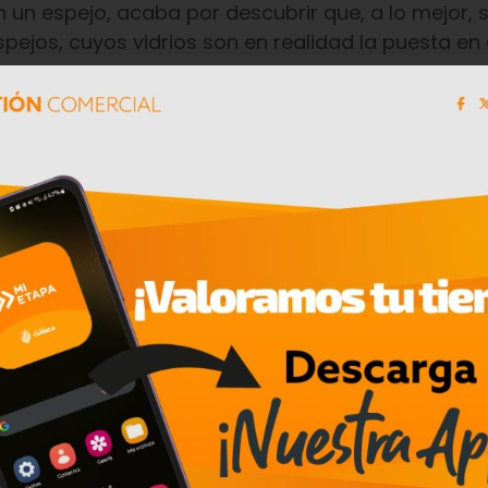
un espejo, acaba por descubrir que, a lo mejor, su
pejos, cuyos vidrios son en realidad la puesta en
a también poder abarcar todos los temas, siempr
o.
 del director ecuatoriano Paúl Venegas.
uburbana y clandestina de dos migrantes chinos, 
aquil se encuentran con Chang, jefe de una organ
renderlos de cualquier individualidad posible, sin 
er— a los sueños propios ni a nada digno de llama
la égida de Chang y sus tapaderas de negocios ilíci
o bastante extraño la aparición de Víctor, un jove
en uno de sus bazares.