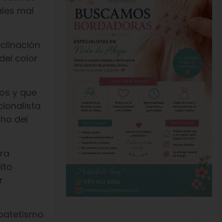
ales mal
eclinación
del color
os y que
ionalista
cho del
era
lto
r
 patetismo