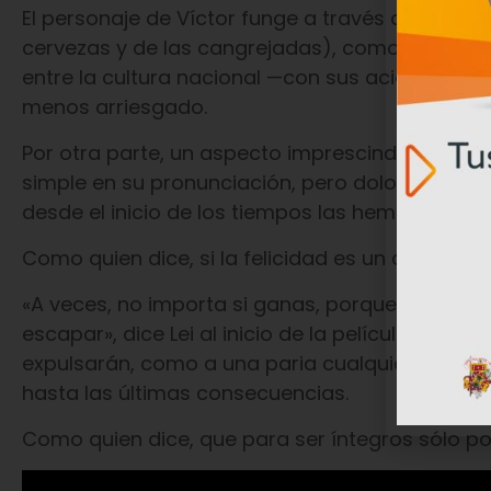
El personaje de Víctor funge a través del ester
cervezas y de las cangrejadas), como un agent
entre la cultura nacional —con sus aciertos y pre
menos arriesgado.
Por otra parte, un aspecto imprescindible de 
simple en su pronunciación, pero dolorosa en s
desde el inicio de los tiempos las hemos carg
Como quien dice, si la felicidad es un calvario
«A veces, no importa si ganas, porque por ser f
escapar», dice Lei al inicio de la película, m
expulsarán, como a una paria cualquiera, por e
hasta las últimas consecuencias.
Como quien dice, que para ser íntegros sólo 