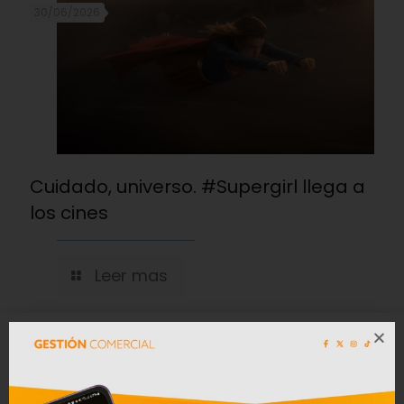
30/06/2026
Cuidado, universo. #Supergirl llega a
los cines
Leer mas