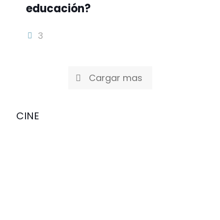
educación?
3
Cargar mas
CINE
30/06/2026
30/06/2026
30/06/2026
30/06/2026
Los
“Evil
Cuidado,
La
Minions
Dead:
universo.
fiebre
regresan
En
#Supergirl
de Toy
a la
Llamas”
llega a
Story