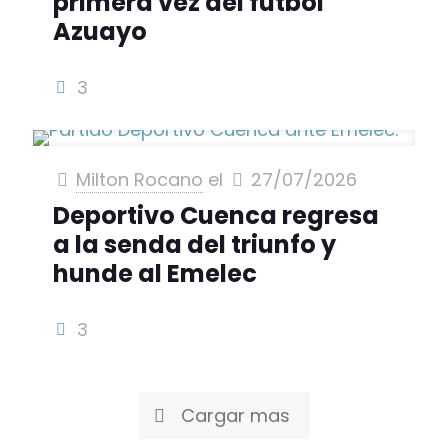
primera vez del fútbol
Azuayo
3
Milton Rocano
el
27/07/2026
Deportivo Cuenca regresa
a la senda del triunfo y
hunde al Emelec
3
Cargar mas