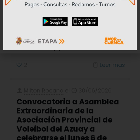
Centenario” en Cuenca
Con una inversión de USD
3’719.350,74, la Empresa Eléctrica
Regional Centrosur C.A. ejecuta la
repotenciación y modernización de la
Subestación
[…]
2
Leer mas
Milton Rocano
el
30/06/2026
Convocatoria a Asamblea
Extraordinaria de la
Asociación Provincial de
Voleibol del Azuay a
celebrarse el lunes 6 de