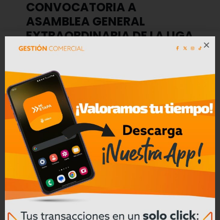
CONVOCATORIA A
ASAMBLEA GENERAL
EXTRAORDINARIA DE LA LIGA
DEPORTIVA CANTONAL DE
GUALACEOA CELEBRARSE EL
MIERCOLES 5 DE AGOSTO DE
2026
0
Leer mas
Milton Rocano
el
16/07/2026
Centrosur invierte $3,7
millones para modernizar
la subestación “El