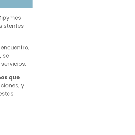
“Mipymes
sistentes
e encuentro,
, se
servicios.
nos que
ciones, y
estas