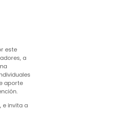
r este
adores, a
una
ndividuales
ue aporte
ención.
e invita a