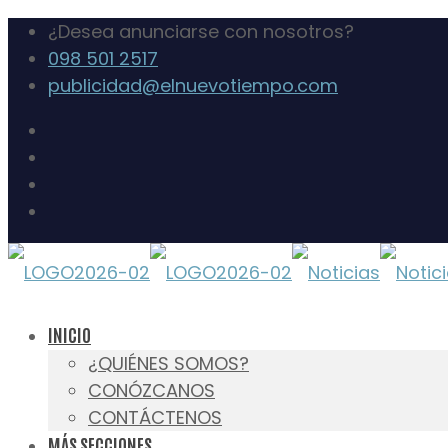
¿Desea anunciarse con nosotros?
098 501 2517
publicidad@elnuevotiempo.com
INICIO
¿QUIÉNES SOMOS?
CONÓZCANOS
CONTÁCTENOS
MÁS SECCIONES