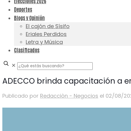
Elecciones 2026
Deportes
Blogs y Opinión
El cajón de Sísifo
Eriales Perdidos
Letra y Música
Clasificados
✕
ADECCO brinda capacitación a em
Publicado por
Redacciòn - Negocios
el
02/08/20