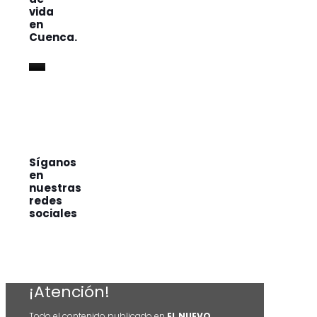
vida
en
Cuenca.
Síganos
en
nuestras
redes
sociales
¡Atención!
Todo el contenido publicado en
EL NUEVO