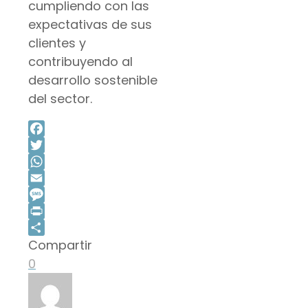
cumpliendo con las
expectativas de sus
clientes y
contribuyendo al
desarrollo sostenible
del sector.
Facebook
Twitter
WhatsApp
Email
Message
Print
Compartir
Compartir
0