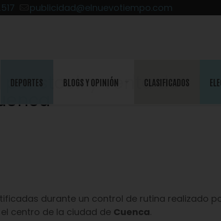
2517
publicidad@elnuevotiempo.com
 por stock y venta de
DEPORTES
BLOGS Y OPINIÓN
CLASIFICADOS
ELE
Cuenca
ificadas durante un control de rutina realizado p
el centro de la ciudad de
Cuenca
.