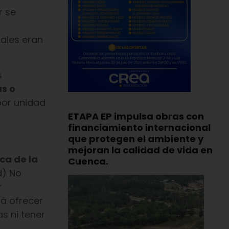
r se
uales eran
s
s o
por unidad
ETAPA EP impulsa obras con
financiamiento internacional
que protegen el ambiente y
mejoran la calidad de vida en
ca de la
Cuenca.
d) No
r
rá ofrecer
s ni tener