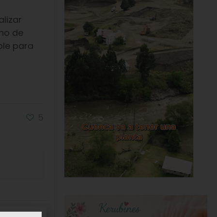
lizar
uno de
ble para
5