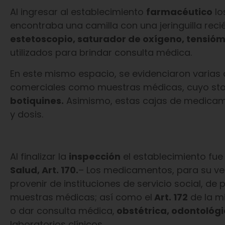
Al ingresar al establecimiento
farmacéutico
lo
encontraba una camilla con una jeringuilla recié
estetoscopio, saturador de oxígeno, tensióm
utilizados para brindar consulta médica.
En este mismo espacio, se evidenciaron varia
comerciales como muestras médicas, cuyo stoc
botiquines.
Asimismo, estas cajas de medicame
y dosis.
Al finalizar la
inspección
el establecimiento fue
Salud, Art. 170.
– Los medicamentos, para su ven
provenir de instituciones de servicio social, d
muestras médicas; así como el
Art. 172
de la mi
o dar consulta médica,
obstétrica, odontológi
laboratorios clínicos.