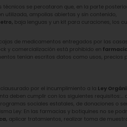
s técnicos se percataron que, en la parte posterio
n utilizada, ampollas abiertas y sin contenido,
etro,
baja lenguas y un kit para curaciones, los c
s cajas de medicamentos entregados por las casa
k y comercialización está prohibido en
farmacia
ntos tenían escritos datos como usos, precios 
 clausurado por el incumplimiento a la
Ley Orgáni
ta deben cumplir con los siguientes requisitos:… 
e programas sociales estatales, de donaciones o se
sma Ley: En las farmacias y botiquines no se pod
ca,
aplicar tratamientos, realizar toma de muestra