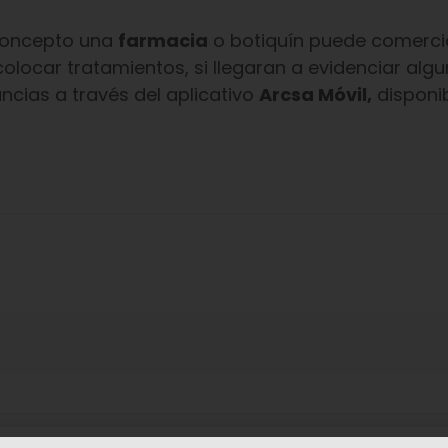
concepto una
farmacia
o botiquín puede comercia
locar tratamientos, si llegaran a evidenciar alg
cias a través del aplicativo
Arcsa Móvil,
disponi