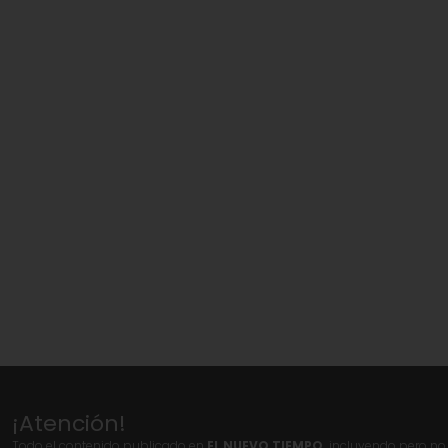
¡Atención!
Todo el contenido publicado en
EL NUEVO TIEMPO,
incluyendo pero no l