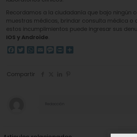
Recordamos a la ciudadanía que bajo ningún 
muestras médicas, brindar consulta médica o co
estos incumplimientos puede ingresar sus denun
IOS y Androide
.
Facebook
Twitter
WhatsApp
Email
Message
Print
Compartir
Compartir
Redacción