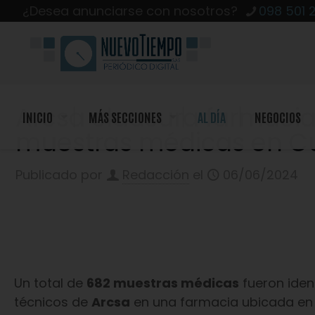
¿Desea anunciarse con nosotros?
098 501 
Arcsa clausura farmacia
INICIO
MÁS SECCIONES
AL DÍA
NEGOCIOS
muestras médicas en 
Publicado por
Redacción
el
06/06/2024
Un total de
682 muestras médicas
fueron ident
técnicos de
Arcsa
en una farmacia ubicada en 