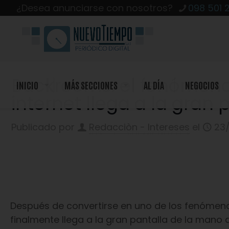
¿Desea anunciarse con nosotros?
098 501 
Backrooms: el fenómeno
INICIO
MÁS SECCIONES
AL DÍA
NEGOCIOS
internet llega a la gran 
Publicado por
Redacciòn - Intereses
el
23
Después de convertirse en uno de los fenómen
finalmente llega a la gran pantalla de la mano 