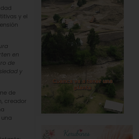
idad
itivas y el
tensión
ura
rten en
tro de
siedad y
ine de
n, creador
na
r una