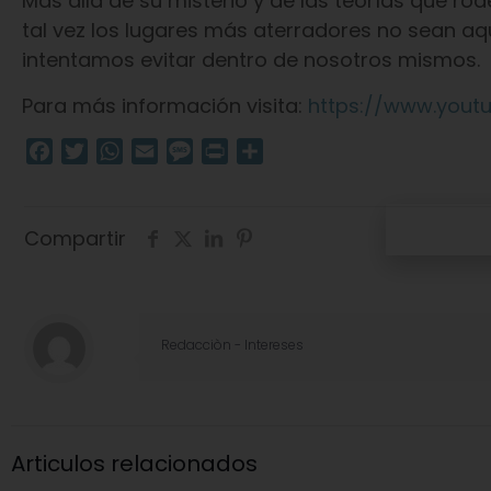
Más allá de su misterio y de las teorías que ro
tal vez los lugares más aterradores no sean aq
intentamos evitar dentro de nosotros mismos.
Para más información visita:
https://www.you
Facebook
Twitter
WhatsApp
Email
Message
Print
Compartir
Compartir
Redacciòn - Intereses
Articulos relacionados