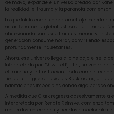
de mayo, expande el universo creado por Kane 
la realidad, el trauma y la paranoia comienzan
Lo que inició como un cortometraje experimen
en un fenómeno global del terror contemporáne
obsesionada con descifrar sus teorías y miste
generación consume horror, convirtiendo espac
profundamente inquietantes.
Ahora, ese universo llega al cine bajo el sello d
interpretado por Chiwetel Ejiofor, un vendedor
el fracaso y la frustración. Todo cambia cuand
tienda: una grieta hacia los Backrooms, un laber
habitaciones imposibles donde algo parece ob
A medida que Clark regresa obsesivamente a es
interpretada por Renate Reinsve, comienza tamb
recuerdos enterrados y heridas emocionales que