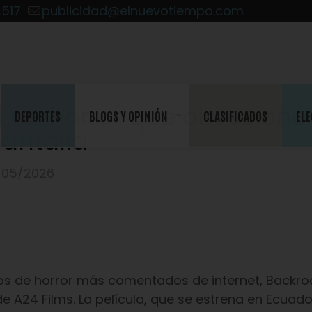
2517
publicidad@elnuevotiempo.com
 de horror que obsesionó
DEPORTES
BLOGS Y OPINIÓN
CLASIFICADOS
ELE
pantalla
/05/2026
os de horror más comentados de internet, Backr
de A24 Films. La película, que se estrena en Ecuado