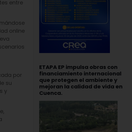
tes entre
ormándose
ad online
ueva
scenarios
,
ETAPA EP impulsa obras con
financiamiento internacional
rcada por
que protegen el ambiente y
de su
mejoran la calidad de vida en
s y
Cuenca.
e,
a