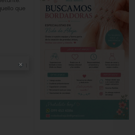
ietante:
quello que
1