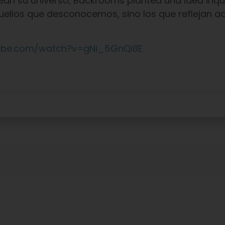
dean su universo, Backrooms plantea una idea inqu
uellos que desconocemos, sino los que reflejan a
tube.com/watch?v=gNi_5GnQi8E