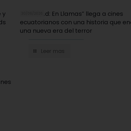
 y
“Evil Dead: En Llamas” llega a cines
30/06/2026
ds
ecuatorianos con una historia que e
una nueva era del terror
Leer mas
ines