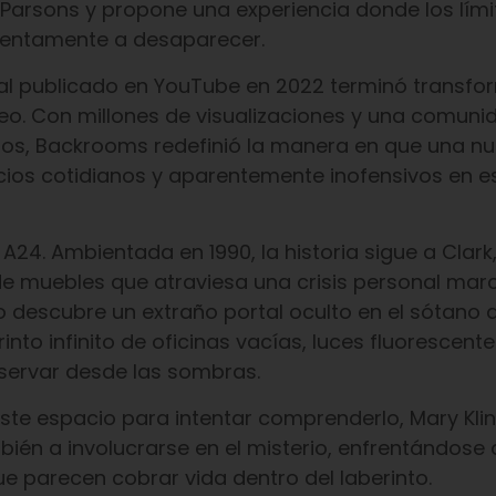
Parsons y propone una experiencia donde los lími
 lentamente a desaparecer.
tal publicado en YouTube en 2022 terminó transf
o. Con millones de visualizaciones y una comunid
rios, Backrooms redefinió la manera en que una n
ios cotidianos y aparentemente inofensivos en e
e A24. Ambientada en 1990, la historia sigue a Clark
 de muebles que atraviesa una crisis personal ma
o descubre un extraño portal oculto en el sótano 
into infinito de oficinas vacías, luces fluorescente
servar desde las sombras.
te espacio para intentar comprenderlo, Mary Klin
ién a involucrarse en el misterio, enfrentándose 
 parecen cobrar vida dentro del laberinto.