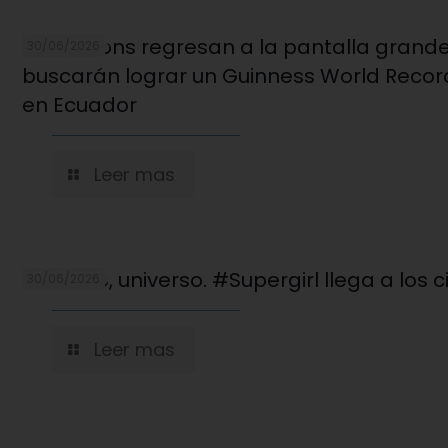
Los Minions regresan a la pantalla grande
30/06/2026
buscarán lograr un Guinness World Recor
en Ecuador
Leer mas
Cuidado, universo. #Supergirl llega a los c
30/06/2026
Leer mas