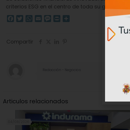
criterios ESG en el centro de toda su gestión.
Facebook
Twitter
WhatsApp
Email
Message
Print
Compartir
Compartir
Redacciòn - Negocios
Articulos relacionados
04/08/2026