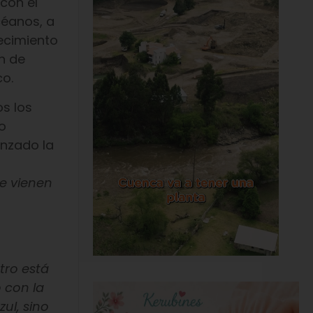
 con el
céanos, a
ecimiento
n de
co.
s los
o
anzado la
ue vienen
tro está
 con la
ul, sino