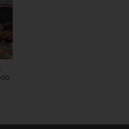
a
FOOD