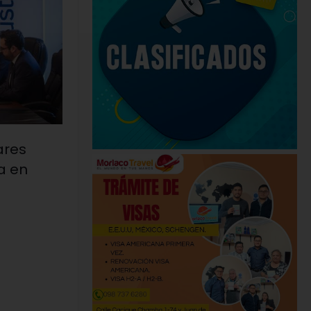
ares
a en