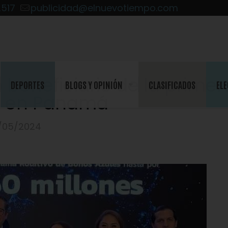
2517
publicidad@elnuevotiempo.com
 beneficiario de la primer
DEPORTES
BLOGS Y OPINIÓN
CLASIFICADOS
ELE
s en Panamá
/05/2024