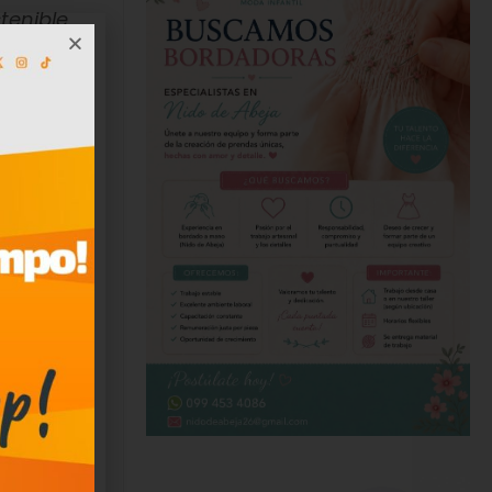
tenible
imer
nes y
lidad, que
gión
 el asesor
provisión
y los