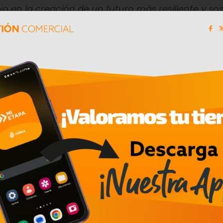
en la creación de un futuro más resiliente y sos
a la región”.
, LATINEX, tocó la campana por la emisión del pr
de dólares. Este hito marca el inicio de nuevas
rcado de valores latinoamericano para institucio
con un enfoque de trabajo basado en la sostenibi
ión orientadas a promover el desarrollo de la re
via, Ecuador, El Salvador, Costa Rica y Panamá, es
futuro más sostenible y resiliente, a través de la 
isión a largo plazo, que coloca la sostenibilidad 