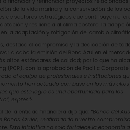
os a financiar y refinanciar proyectos relacionados
ción de la vida marina y la conservación de los o
es de sectores estratégicos que contribuyan el cr
ación y resiliencia al clima costero, la adopció
en la adaptación y mitigación del cambio climáti
, destaca el compromiso y la dedicación de todo
levar a cabo la emisión del Bono Azul en el mercad
ás altos estándares de calidad; por lo que ha alc
ting (PCR), con la aprobación de Pacific Corporate
rado al equipo de profesionales e instituciones q
 momento han actuado con base en los más altos
os que este logro es una oportunidad para los
tro”, expresó.
 de la entidad financiera dijo que:
“Banco del Aus
 de Bonos Azules, reafirmando nuestro compromiso
e. Esta iniciativa no solo fortalece la economía az