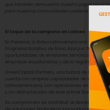
que también demuestra nuestro papel proactivo 
para nuestras comunidades costeras y para tod
El toque de la campana en Latinex
En Panamá, la Bolsa Latinoamericana de Valores
Programa Rotativo de Bono Azul por 50 millones 
oportunidades de emisiones temáticas en el me
empresas ecuatorianas y de la región.
GreenCapital Partners, una banca de inversión 
cuenta con amplias capacidades de estructurac
Latinoamericana, con operaciones en: Perú, Boli
y co-estructurador de este primer Bono Azul.
Su compromiso es contribuir al desarrollo de un 
de soluciones financieras innovadoras, con una v