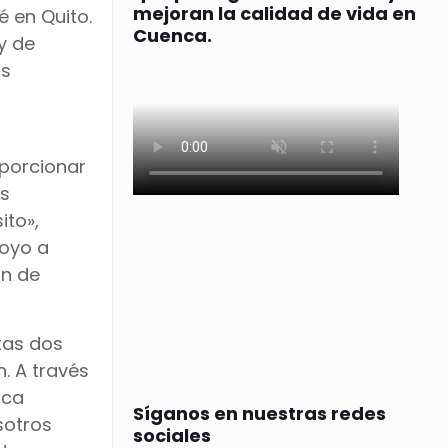
mejoran la calidad de vida en
é en Quito.
Cuenca.
y de
os
porcionar
as
ito»,
poyo a
ón de
tas dos
. A través
sca
Síganos en nuestras redes
sotros
sociales