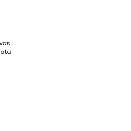
vas
Cata