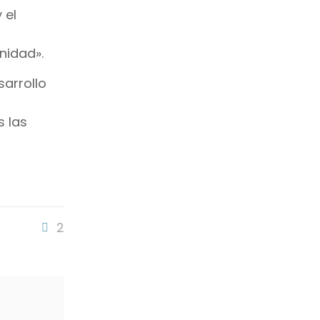
 el
nidad».
sarrollo
s las
2