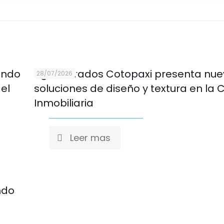
ando
Aglomerados Cotopaxi presenta nue
28/07/2026
 el
soluciones de diseño y textura en la 
Inmobiliaria
Leer mas
ndo