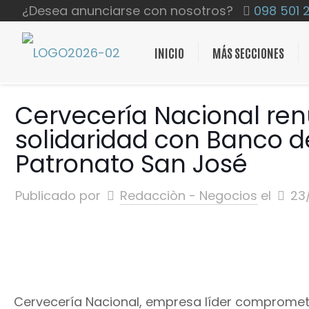
¿Desea anunciarse con nosotros?
098 501 
INICIO
MÁS SECCIONES
Cervecería Nacional re
solidaridad con Banco d
Patronato San José
Publicado por
Redacciòn - Negocios
el
23
Cervecería Nacional, empresa líder comprometida