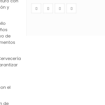
uturo con
ión y
llo
iños
yo de
imentos
Cervecería
arantizar
n
on el
ón de