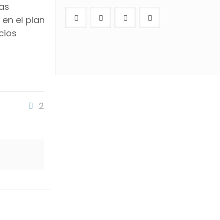
ras
en el plan
cios
2