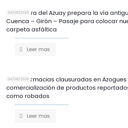
Prefectura del Azuay prepara la vía antig
04/08/2026
Cuenca – Girón – Pasaje para colocar nu
carpeta asfáltica
Leer mas
Cinco farmacias clausuradas en Azogues
04/08/2026
comercialización de productos reportado
como robados
Leer mas