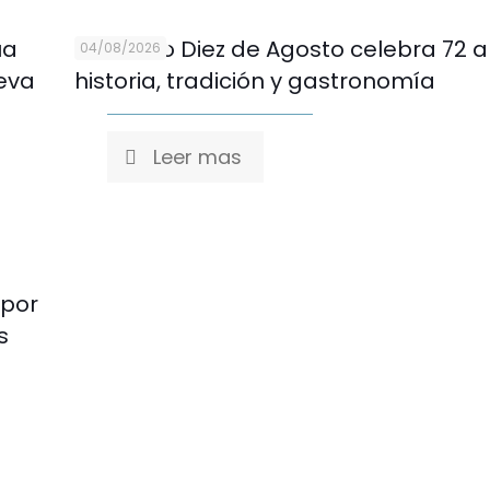
ua
Mercado Diez de Agosto celebra 72 
04/08/2026
eva
historia, tradición y gastronomía
Leer mas
 por
s