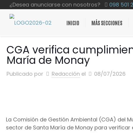
¿Desea anunciarse con nosotros?
098 501 
INICIO
MÁS SECCIONES
CGA verifica cumplimien
María de Monay
Publicado por
Redacción
el
08/07/2026
La Comisión de Gestión Ambiental (CGA) del Mun
sector de Santa María de Monay para verificar 