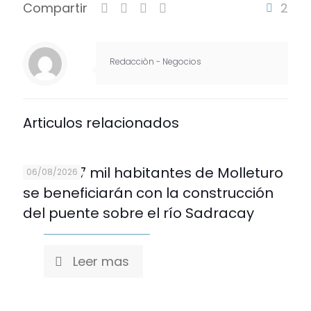
Compartir
2
Redacciòn - Negocios
Articulos relacionados
Más de 7 mil habitantes de Molleturo
06/08/2026
se beneficiarán con la construcción
del puente sobre el río Sadracay
Leer mas