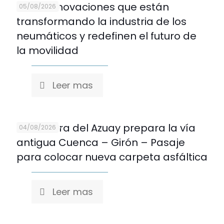
Cinco innovaciones que están
05/08/2026
transformando la industria de los
neumáticos y redefinen el futuro de
la movilidad
Leer mas
Prefectura del Azuay prepara la vía
04/08/2026
antigua Cuenca – Girón – Pasaje
para colocar nueva carpeta asfáltica
Leer mas