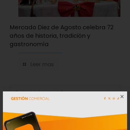
Mercado Diez de Agosto celebra 72
años de historia, tradición y
gastronomía
Leer mas
Convocatoria a Oferta Pública de
Bienes Muebles e Inmuebles – COAC
CREA en Liquidación