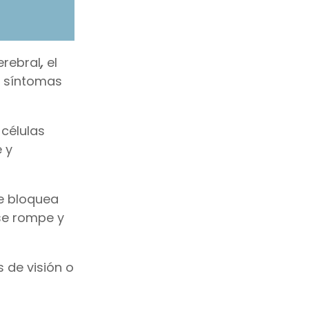
rebral
,
el
s síntomas
 células
 y
e bloquea
se rompe y
 de visión o