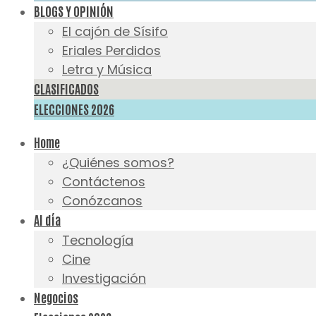
BLOGS Y OPINIÓN
El cajón de Sísifo
Eriales Perdidos
Letra y Música
CLASIFICADOS
ELECCIONES 2026
Home
¿Quiénes somos?
Contáctenos
Conózcanos
Al día
Tecnología
Cine
Investigación
Negocios