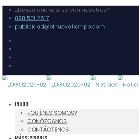
¿Desea anunciarse con nosotros?
098 501 2517
publicidad@elnuevotiempo.com
INICIO
¿QUIÉNES SOMOS?
CONÓZCANOS
CONTÁCTENOS
MÁS SECCIONES