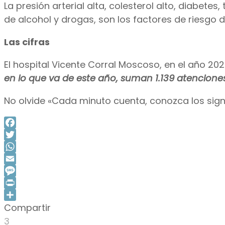
La presión arterial alta, colesterol alto, diabet
de alcohol y drogas, son los factores de riesgo d
Las cifras
El hospital Vicente Corral Moscoso, en el año 20
en lo que va de este año, suman 1.139 atenciones
No olvide «Cada minuto cuenta, conozca los sig
Facebook
Twitter
WhatsApp
Email
Message
Print
Compartir
Compartir
3