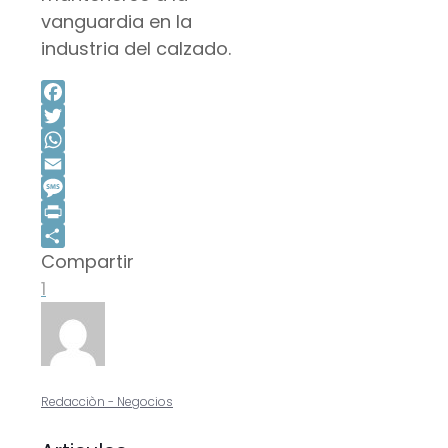
vanguardia en la
industria del calzado.
Facebook
Twitter
WhatsApp
Email
Message
Print
Compartir
Compartir
1
Redacciòn - Negocios