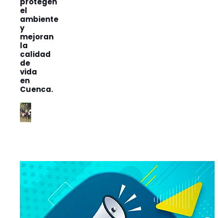
protegen
el
ambiente
y
mejoran
la
calidad
de
vida
en
Cuenca.