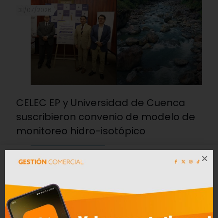
31/07/2026
CELEC EP y Universidad de Cuenca
suscribieron convenio de modelo de
monitoreo hidro-isotópico
Leer mas
15/07/2026