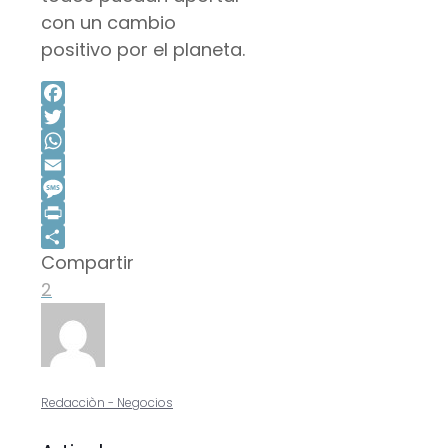
con un cambio
positivo por el planeta.
Facebook
Twitter
WhatsApp
Email
Message
Print
Compartir
Compartir
2
Redacciòn - Negocios