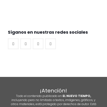
Síganos en nuestras redes sociales
¡Atención!
Todo el contenido publicado en
EL NUEVO TIEMPO,
incluyendo pero no limitado a textos, imágenes, gráficos, y
otros materiales, está protegido por derechos de autor. Está