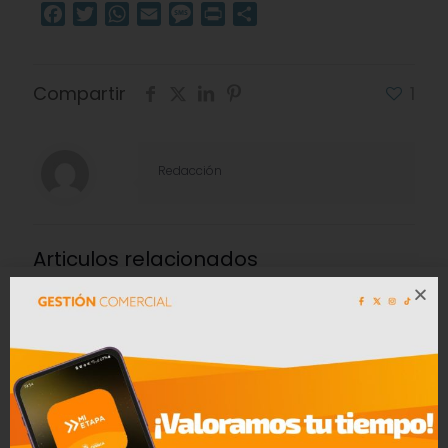
Facebook
Twitter
WhatsApp
Email
Message
Print
Compartir
Compartir
1
Redacción
Articulos relacionados
30/06/2026