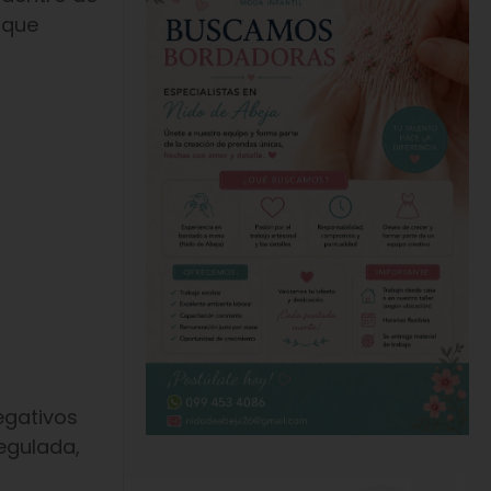
 que
gativos
regulada,