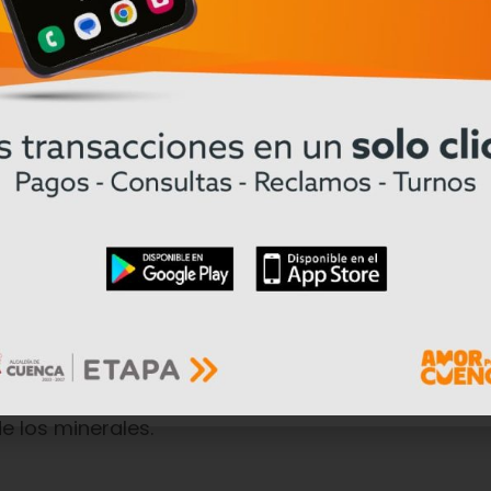
teaga
, habló de las paradojas de la minería y có
tos mineros sino además para que los ciudadanos 
el de aprobación y desarrollo de estos no vean a 
rtante tomar
consciencia y ser responsables
en e
e los minerales.