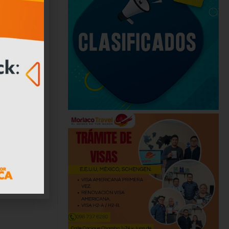
mo
quienes
la minería
l hecho