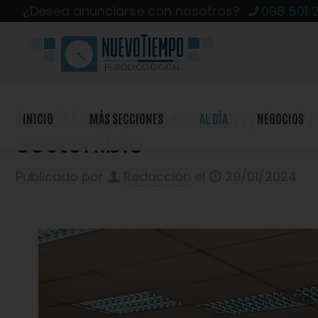
¿Desea anunciarse con nosotros?
098 501 
En Cuenca se cumple Pri
INICIO
MÁS SECCIONES
AL DÍA
NEGOCIOS
Sostenible
Publicado por
Redacción
el
29/01/2024