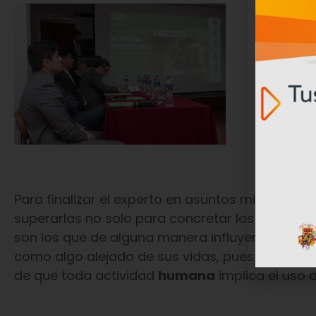
Para finalizar el experto en asuntos mineros
Ar
superarlas no solo para concretar los proyec
son los que de alguna manera influyen en el niv
como algo alejado de sus vidas, pues es impo
de que toda actividad
humana
implica el uso d