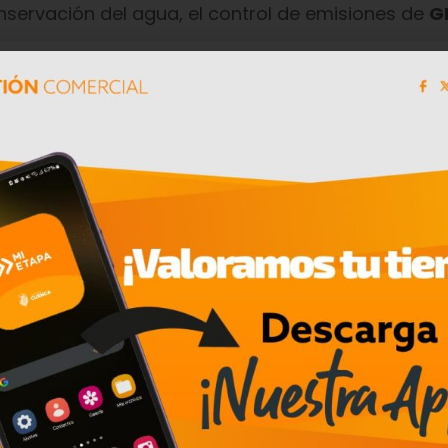
onservación del agua, el control de emisiones de
GE
res investigaciones realizadas con el apoyo de la
ue analizar el estado actual de algunos proyecto
 ya se están dando y cómo desde la academia s
l y ambiental dentro de los proyectos mineros.
rmativa legal vigente a la que tienen que someterse
e fase y obtener la respectiva
licencia ambienta
guridad jurídica que supone que no exista una ley 
tó que muchas organizaciones sociales y polític
e también retrasan los procesos y los esfuerzos de