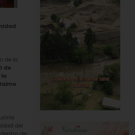
nidad
o de la
O de
 la
Jaime
ustria
sidad del
 dentro de