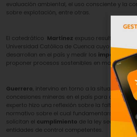
evaluación ambiental, el uso consciente y la c
sobre explotación, entre otras.
El catedrático
Martínez
expuso resultados de t
Universidad Católica de Cuenca cuyo objetivo f
desarrollan en el país y medir los
impactos
que
proponer procesos sostenibles en materia socia
Guerrero
, intervino en torno a la situación no
concesiones mineras en el país para cambiar d
experto hizo una reflexión sobre la falta de se
normativo sobre el cual fundamentarse y lamen
solicitan el
cumplimiento
de la ley sean las qu
entidades de control competentes.