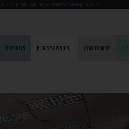
2517
publicidad@elnuevotiempo.com
mer Foro Panel de Minerí
DEPORTES
BLOGS Y OPINIÓN
CLASIFICADOS
ELE