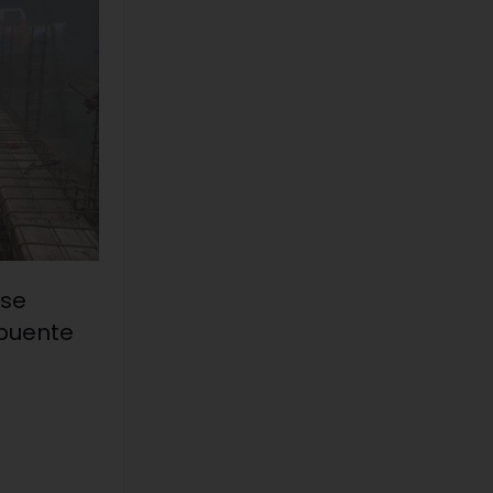
 se
 puente