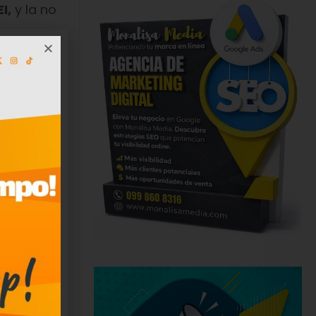
I,
y la no
s que
e pueden
 todas las
l
. El
o decreto
as que
 las