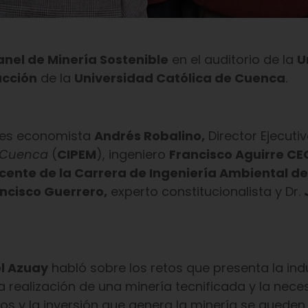
anel de Minería Sostenible
en el auditorio de la
U
ucción
de la
Universidad Católica de Cuenca
.
ntes economista
Andrés Robalino,
Director Ejecutiv
Cuenca
(
CIPEM
), ingeniero
Francisco Aguirre CE
ocente de la Carrera de Ingeniería Ambiental de
ncisco Guerrero,
experto constitucionalista y Dr.
el Azuay
habló sobre los retos que presenta la ind
realización de una minería tecnificada y la nece
sos y la inversión que genera la minería se queden