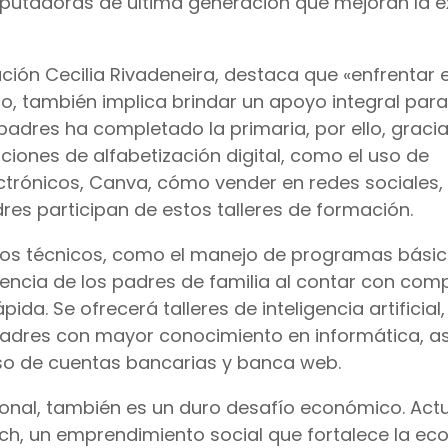
putadoras de última generación que mejoran la e
ación Cecilia Rivadeneira, destaca que «enfrentar 
co, también implica brindar un apoyo integral para
padres ha completado la primaria, por ello, gracia
ciones de alfabetización digital, como el uso de
rónicos, Canva, cómo vender en redes sociales, e
s participan de estos talleres de formación.
ursos técnicos, como el manejo de programas bási
iencia de los padres de familia al contar con co
da. Se ofrecerá talleres de inteligencia artificial,
 padres con mayor conocimiento en informática, 
so de cuentas bancarias y banca web.
ocional, también es un duro desafío económico. Act
unch, un emprendimiento social que fortalece la e