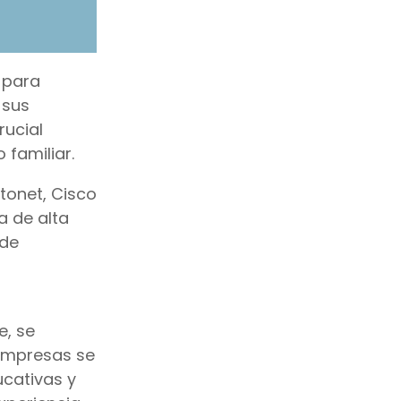
 para
 sus
rucial
familiar.
ntonet, Cisco
a de alta
 de
e, se
 empresas se
ucativas y