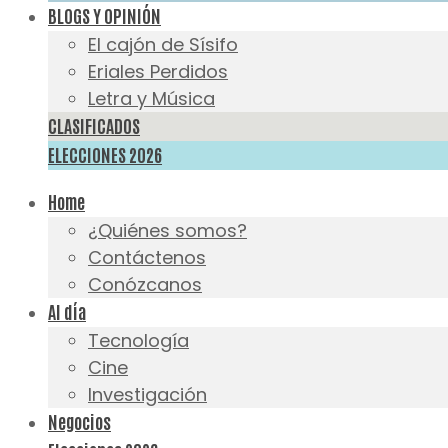
BLOGS Y OPINIÓN
El cajón de Sísifo
Eriales Perdidos
Letra y Música
CLASIFICADOS
ELECCIONES 2026
Home
¿Quiénes somos?
Contáctenos
Conózcanos
Al día
Tecnología
Cine
Investigación
Negocios