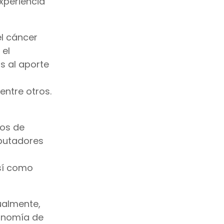
xperiencia
el cáncer
 el
s al aporte
ntre otros.
cos de
mputadores
así como
ualmente,
conomía de