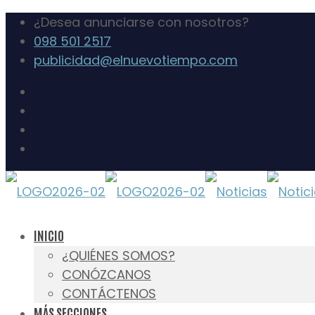
¿Desea anunciarse con nosotros?
098 501 2517
publicidad@elnuevotiempo.com
INICIO
¿QUIÉNES SOMOS?
CONÓZCANOS
CONTÁCTENOS
MÁS SECCIONES