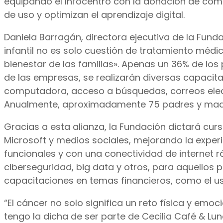
equipando el Infocentro con la donación de com
de uso y optimizan el aprendizaje digital.
Daniela Barragán, directora ejecutiva de la Fund
infantil no es solo cuestión de tratamiento médi
bienestar de las familias». Apenas un 36% de los 
de las empresas, se realizarán diversas capacita
computadora, acceso a búsquedas, correos elect
Anualmente, aproximadamente 75 padres y madre
Gracias a esta alianza, la Fundación dictará c
Microsoft y medios sociales, mejorando la exper
funcionales y con una conectividad de internet rápi
ciberseguridad, big data y otros, para aquellos
capacitaciones en temas financieros, como el u
“El cáncer no solo significa un reto física y em
tengo la dicha de ser parte de Cecilia Café & L