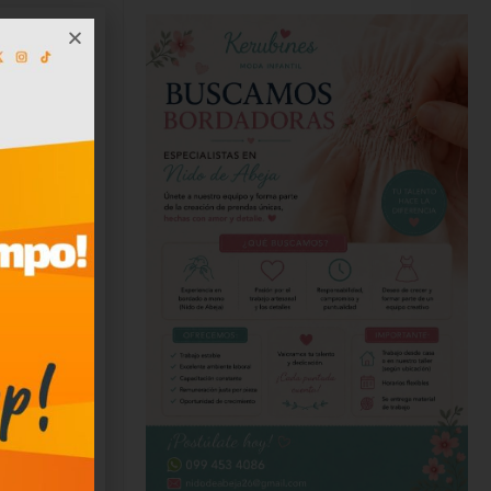
 los
ortalecer
país