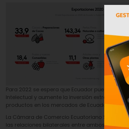
Para 2022 se espera que Ecuador pueda fortale
Intelectual y aumente la inversión extranjera, p
productos en los mercados de Ecuador y EFTA c
La Cámara de Comercio Ecuatoriano Suiza opera
las relaciones bilaterales entre ambos países y