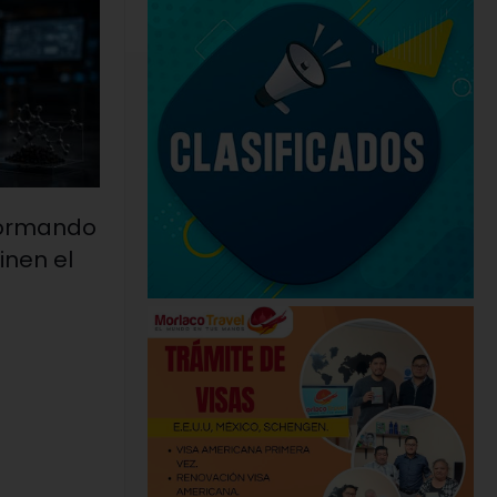
formando
inen el