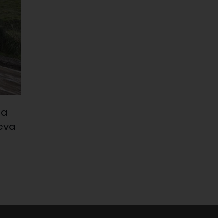
ua
eva