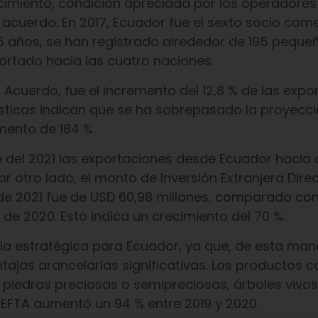
cimiento, condición apreciada por los operadores
acuerdo. En 2017, Ecuador fue el sexto socio come
5 años, se han registrado alrededor de 195 peque
tado hacia las cuatro naciones.
l Acuerdo, fue el incremento del 12,8 % de las exp
dísticas indican que se ha sobrepasado la proyecci
mento de 184 %.
e del 2021 las exportaciones desde Ecuador hacia 
r otro lado, el monto de Inversión Extranjera Direc
e 2021 fue de USD 60,98 millones, comparado con
de 2020. Esto indica un crecimiento del 70 %.
ia estratégica para Ecuador, ya que, de esta mane
ntajas arancelarias significativas. Los productos 
, piedras preciosas o semipreciosas, árboles vivos
l EFTA aumentó un 94 % entre 2019 y 2020.