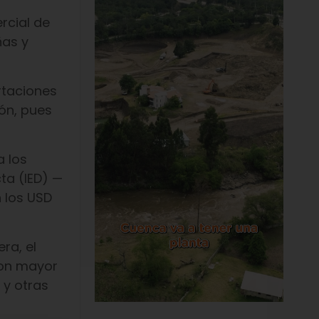
rcial de
ñas y
ortaciones
ón, pues
a los
ta (IED) —
 los USD
ra, el
con mayor
 y otras