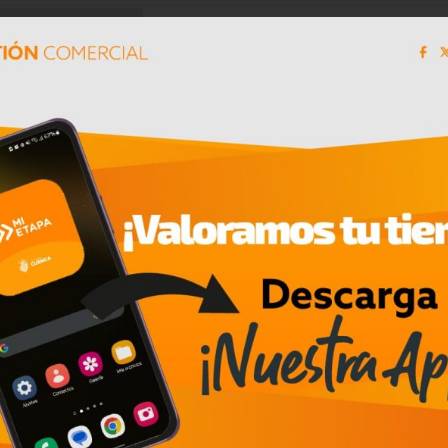
zca las condiciones de protección a la Propiedad
or consiguiente, existirá una mayor penetración de
on incremento de inversiones bilaterales.
 en Ecuador desde hace un año. Su objetivo es f
 reforzar la presencia comercial de Ecuador en el 