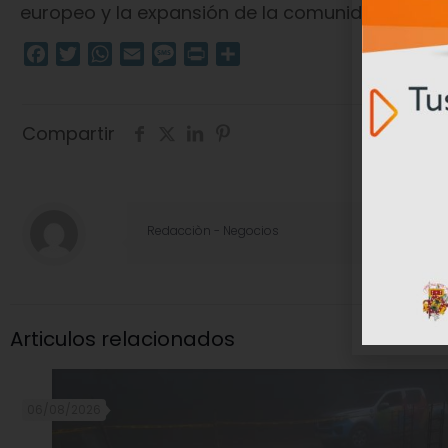
europeo y la expansión de la comunidad empres
Facebook
Twitter
WhatsApp
Email
Message
Print
Compartir
Compartir
Redacciòn - Negocios
Articulos relacionados
06/08/2026