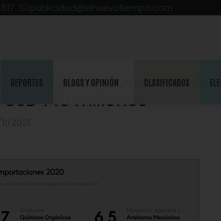
2517
publicidad@elnuevotiempo.com
erdo comercial con EFTA,
DEPORTES
BLOGS Y OPINIÓN
CLASIFICADOS
ELE
 USD 140 millones
11/2021