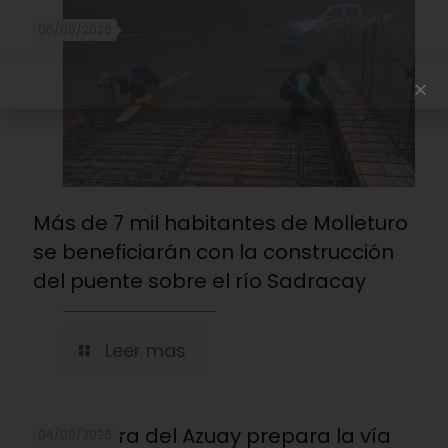
06/08/2026
Más de 7 mil habitantes de Molleturo
se beneficiarán con la construcción
del puente sobre el río Sadracay
Leer mas
Prefectura del Azuay prepara la vía
04/08/2026