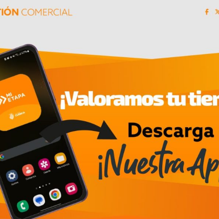
erentes puntos del país, quienes intercederán las p
desde la pintura y el collage hasta la incorporac
s de arte que posteriormente serán subastadas.
T FRIENDLY del Ecuador, promueve el respeto y c
nclar el proyecto a otro fin: los artistas apadrina
basta será entregado a fundaciones de cuidado y
 de las obras, que se llevará a cabo en un espacio
ciativa, no dejes de seguir este medio de comunic
metedor proyecto «ReinventArte» de ETAFASHION.