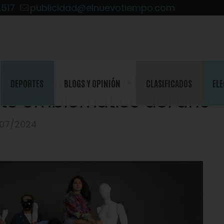
2517
publicidad@elnuevotiempo.com
para lanzamiento de
DEPORTES
BLOGS Y OPINIÓN
CLASIFICADOS
ELE
ecto emblemático del año
/07/2024