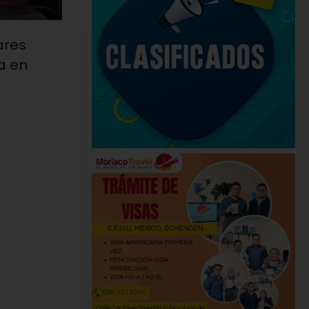
ares
a en