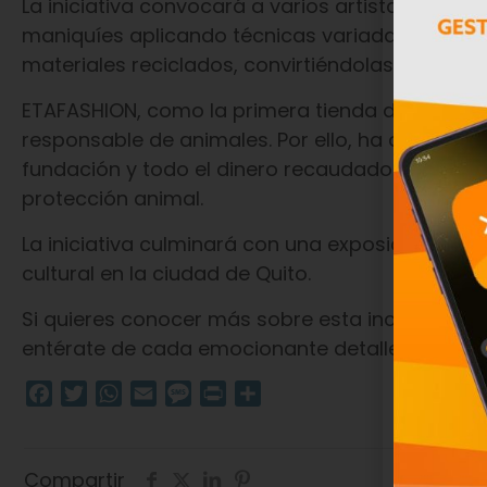
La iniciativa convocará a varios artistas de dif
maniquíes aplicando técnicas variadas que van 
materiales reciclados, convirtiéndolas en obra
ETAFASHION, como la primera tienda de moda PE
responsable de animales. Por ello, ha decidido a
fundación y todo el dinero recaudado en la su
protección animal.
La iniciativa culminará con una exposición final
cultural en la ciudad de Quito.
Si quieres conocer más sobre esta increíble ini
entérate de cada emocionante detalle del pro
Facebook
Twitter
WhatsApp
Email
Message
Print
Compartir
Compartir