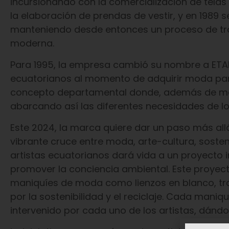
incursionando con la comercialización de telas 
la elaboración de prendas de vestir, y en 1989
manteniendo desde entonces un proceso de tr
moderna.
Para 1995, la empresa cambió su nombre a ETA
ecuatorianos al momento de adquirir moda para
concepto departamental donde, además de moda
abarcando así las diferentes necesidades de lo
Este 2024, la marca quiere dar un paso más allá
vibrante cruce entre moda, arte-cultura, sosteni
artistas ecuatorianos dará vida a un proyecto 
promover la conciencia ambiental. Este proyec
maniquíes de moda como lienzos en blanco, t
por la sostenibilidad y el reciclaje. Cada mani
intervenido por cada uno de los artistas, dánd