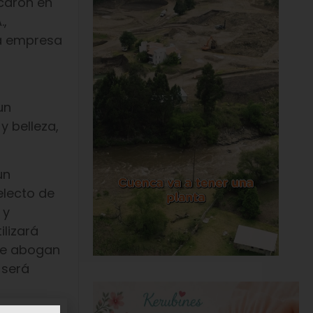
ocaron en
.,
na empresa
un
 belleza,
un
electo de
 y
lizará
ue abogan
 será