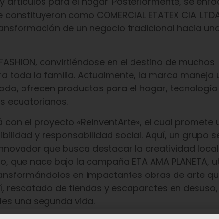
y artículos para el hogar. Posteriormente, se enf
 se constituyeron como COMERCIAL ETATEX CIA. LTDA
ansformación de un negocio tradicional hacia u
FASHION, convirtiéndose en el destino de muchos
 toda la familia. Actualmente, la marca maneja 
, ofrecen productos para el hogar, tecnología y
s ecuatorianos.
 con el proyecto «ReinventArte», el cual promete 
bilidad y responsabilidad social. Aquí, un grupo s
innovador que busca destacar la creatividad local
to, que nace bajo la campaña ETA AMA PLANETA, uti
ransformándolos en impactantes obras de arte q
quí, rescatado de tiendas y escaparates en desuso,
oles una segunda vida.