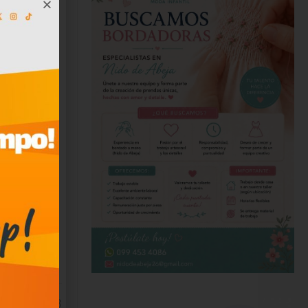
iezas de
ión de
uidado
rán a una
 icónico y
ación y
3