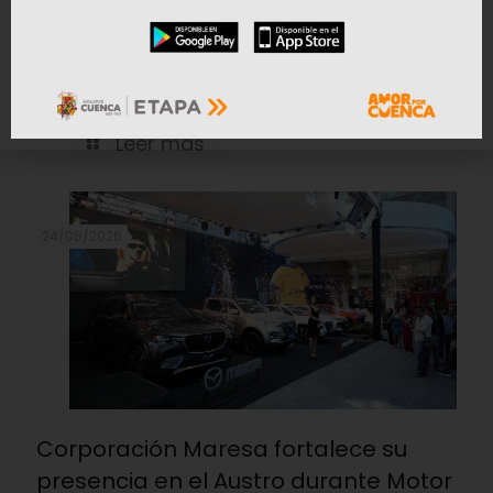
La tecnología CVT entra en una
nueva etapa de evolución
Leer mas
24/06/2026
Corporación Maresa fortalece su
presencia en el Austro durante Motor