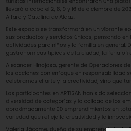
turistas internacionales encontrarán una plata
llevará a cabo el 2, 8, 9 y 16 de diciembre de 2
Alfaro y Catalina de Aldaz.
Este espacio se transformará en un vibrante ep
sus productos y servicios únicos, pensando en 
actividades para niños y la familia en general
gastronómicas típicas de la ciudad, la feria of
Alexander Hinojosa, gerente de Operaciones de
las acciones con enfoque en responsabilidad s
celebramos el arte y la creatividad, sino que t
Los participantes en ARTISAN han sido seleccio
diversidad de categorías y la calidad de los 
aproximadamente 90 emprendimientos en total,
variedad que refleja la creatividad y la innovac
Valeria Jácome, dueña de su emprendimiento Pl