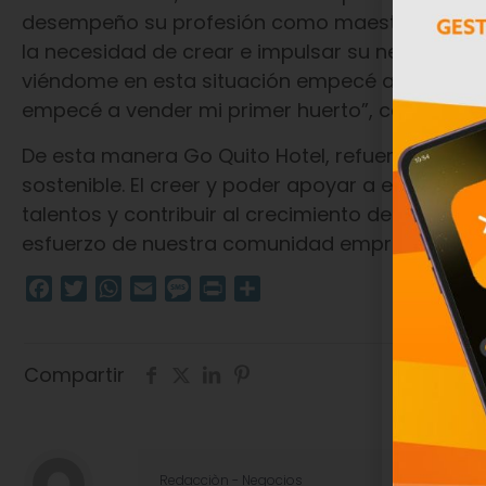
desempeño su profesión como maestra, a raíz d
la necesidad de crear e impulsar su negocio, “
viéndome en esta situación empecé a buscar fo
empecé a vender mi primer huerto”, comentó.
De esta manera Go Quito Hotel, refuerza su co
sostenible. El creer y poder apoyar a emprende
talentos y contribuir al crecimiento de sus nego
esfuerzo de nuestra comunidad emprendedora
Facebook
Twitter
WhatsApp
Email
Message
Print
Compartir
Compartir
Redacciòn - Negocios