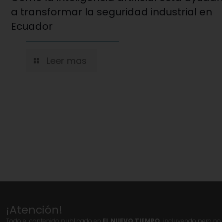
a transformar la seguridad industrial en
Ecuador
Leer mas
¡Atención!
Todo el contenido publicado en
EL NUEVO TIEMPO,
incluyendo pero no l