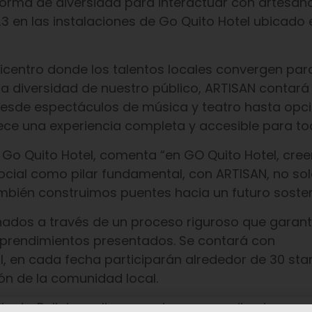
forma de diversidad para interactuar con artesano
023 en las instalaciones de Go Quito Hotel ubicado e
icentro donde los talentos locales convergen para
la diversidad de nuestro público, ARTISAN contará
. Desde espectáculos de música y teatro hasta opc
rece una experiencia completa y accesible para to
 Go Quito Hotel, comenta “en GO Quito Hotel, cre
ocial como pilar fundamental, con ARTISAN, no so
ambién construimos puentes hacia un futuro sosten
nados a través de un proceso riguroso que garanti
emprendimientos presentados. Se contará con
 en cada fecha participarán alrededor de 30 sta
ión de la comunidad local.
anta Pallets realiza macetas personalizadas, y p