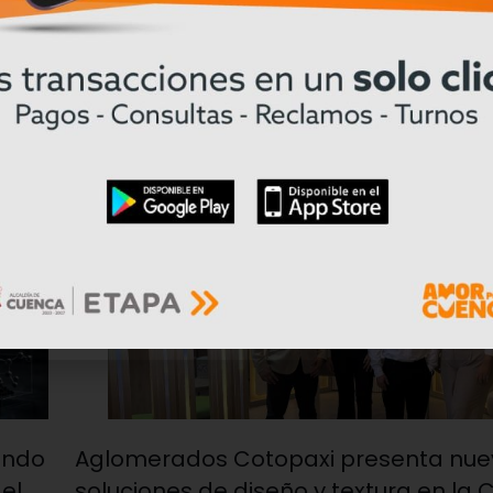
28/07/2026
ando
Aglomerados Cotopaxi presenta nue
 el
soluciones de diseño y textura en la 