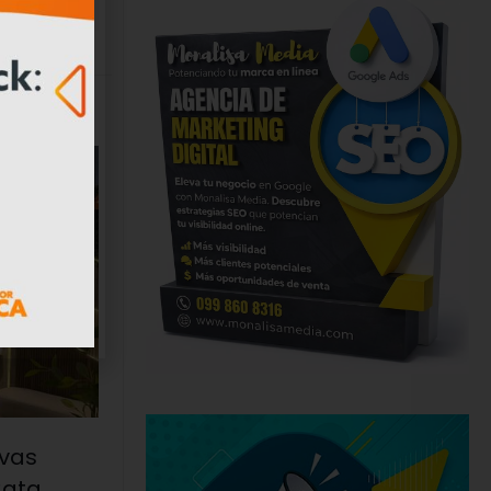
vas
Cata