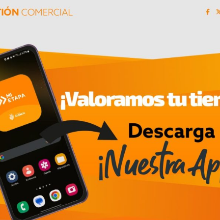
e la pandemia y por una complicación de salud, 
de repente me quede sin trabajo y tengo hiperacus
rmas de solventar mis gastos y desde abril de 2
mpromiso genuino con la comunidad y la cultura l
dores locales es una oportunidad única para desc
cios. Es un acto de respaldo y aprecio hacia la cr
.