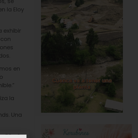
s, se
n la Eloy
 exhibir
 con
iones
dos.
emos en
lo
ible.”
za la
nds. Una
or 30 años