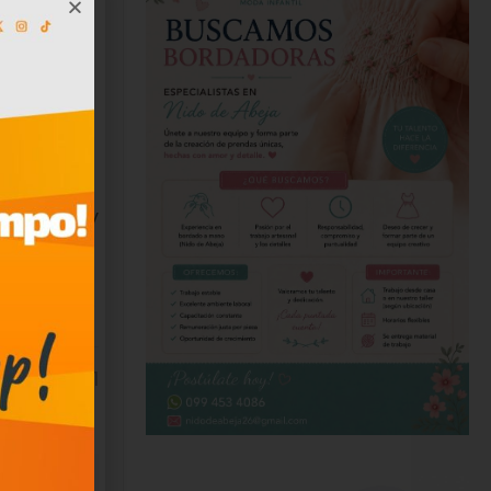
se vio en
ia,
020
ocal
ubrir sus
eatividad y
1