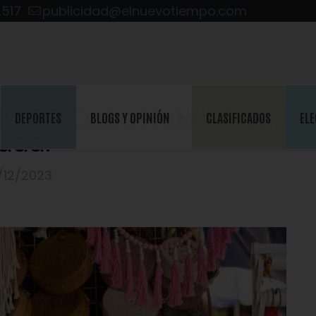
2517
publicidad@elnuevotiempo.com
n GO Quito Hotel: Arte,
DEPORTES
BLOGS Y OPINIÓN
CLASIFICADOS
ELE
dad.
/12/2023