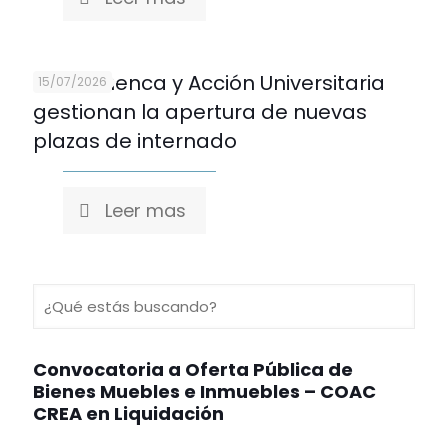
U. de Cuenca y Acción Universitaria
15/07/2026
gestionan la apertura de nuevas
plazas de internado
Leer mas
Convocatoria a Oferta Pública de
Bienes Muebles e Inmuebles – COAC
CREA en Liquidación