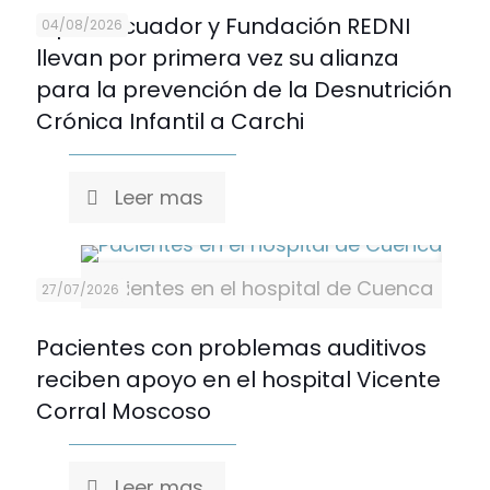
Alpina Ecuador y Fundación REDNI
04/08/2026
llevan por primera vez su alianza
para la prevención de la Desnutrición
Crónica Infantil a Carchi
Leer mas
Pacientes en el hospital de Cuenca
27/07/2026
Pacientes con problemas auditivos
reciben apoyo en el hospital Vicente
Corral Moscoso
Leer mas