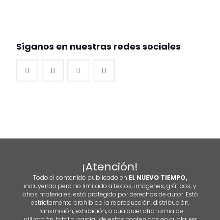
Síganos en nuestras redes sociales
¡Atención!
Todo el contenido publicado en
EL NUEVO TIEMPO,
incluyendo pero no limitado a textos, imágenes, gráficos, y
otros materiales, está protegido por derechos de autor. Está
estrictamente prohibida la reproducción, distribución,
transmisión, exhibición, o cualquier otra forma de
utilización, total o parcial, de estos contenidos en cualquier