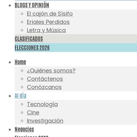
BLOGS Y OPINIÓN
El cajón de Sísifo
Eriales Perdidos
Letra y Música
CLASIFICADOS
ELECCIONES 2026
Home
¿Quiénes somos?
Contáctenos
Conózcanos
Al día
Tecnología
Cine
Investigación
Negocios