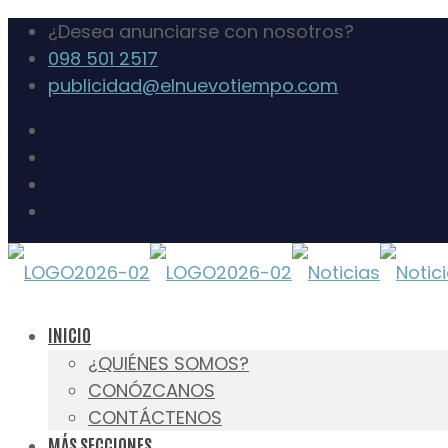
¿Desea anunciarse con nosotros?
098 501 2517
publicidad@elnuevotiempo.com
INICIO
¿QUIÉNES SOMOS?
CONÓZCANOS
CONTÁCTENOS
MÁS SECCIONES