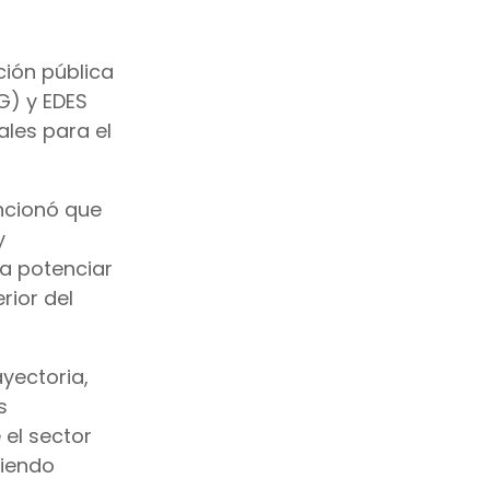
nción pública
G) y EDES
ales para el
encionó que
y
ra potenciar
rior del
ayectoria,
s
 el sector
ciendo