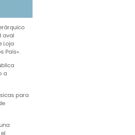
jerárquico
l aval
e Loja
 País».
ública
o a
ásicas para
de
 una
el