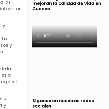
a los
mejoran la calidad de vida en
del cantón
Cuenca.
s y
. La
isos y
do
de la
les a
, expresó
rio.
Síganos en nuestras redes
s y
sociales