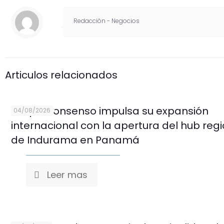
Redacciòn - Negocios
Articulos relacionados
Grupo Consenso impulsa su expansión
04/08/2026
internacional con la apertura del hub reg
de Indurama en Panamá
Leer mas