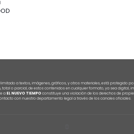
a
FOOD
imitado a textos, imágenes, gráficos, y otros materiales, está protegido po
n, total o parcial, de estos contenidos en cualquier formato, ya sea digital,
te a
EL NUEVO TIEMPO
constituye una violación de los derechos de propie
ontacto con nuestro departamento legal a través de los canales oficiales.