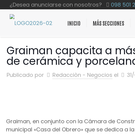
¿Desea anunciarse con nosotros?
098 501 
INICIO
MÁS SECCIONES
Graiman capacita a más 
de cerámica y porcelan
Publicado por
Redacciòn - Negocios
el
31
Graiman, en conjunto con la Cámara de Constru
municipal «Casa del Obrero» que se dedica a la