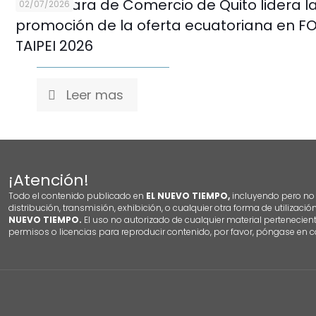
La Cámara de Comercio de Quito lidera l
02/07/2026
promoción de la oferta ecuatoriana en 
TAIPEI 2026
Leer mas
¡Atención!
Todo el contenido publicado en
EL NUEVO TIEMPO,
incluyendo pero no l
distribución, transmisión, exhibición, o cualquier otra forma de utilizació
NUEVO TIEMPO.
El uso no autorizado de cualquier material pertenecien
permisos o licencias para reproducir contenido, por favor, póngase en c