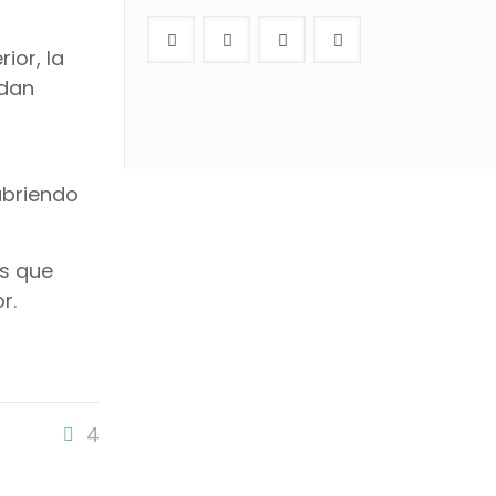
ior, la
edan
abriendo
es que
r.
4