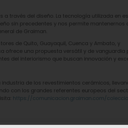
 a través del diseño. La tecnología utilizada en e
diseño sin precedentes y nos permite mantenernos
General de Graiman.
Stores de Quito, Guayaquil, Cuenca y Ambato, y
nsa ofrece una propuesta versátil y de vanguardia
tes del interiorismo que buscan innovación y exce
industria de los revestimientos cerámicos, llevan
endo con los grandes referentes europeos del sect
sita:
https://comunicacion.graiman.com/colecci