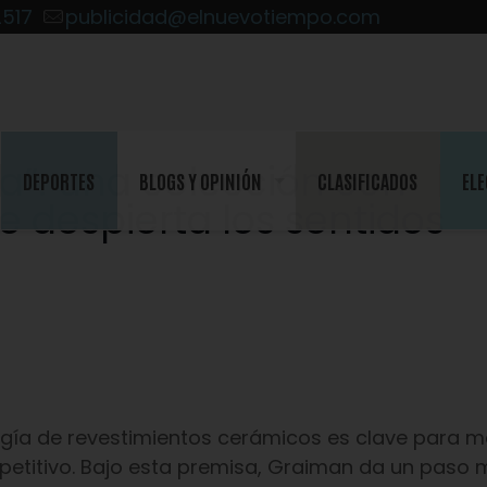
2517
publicidad@elnuevotiempo.com
a”: una colección con
DEPORTES
BLOGS Y OPINIÓN
CLASIFICADOS
ELE
e despierta los sentidos
logía de revestimientos cerámicos es clave para 
etitivo. Bajo esta premisa, Graiman da un paso 