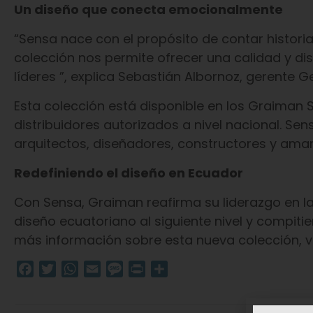
Un diseño que conecta emocionalmente
“Sensa nace con el propósito de contar historias
colección nos permite ofrecer una calidad y 
líderes ”, explica Sebastián Albornoz, gerente 
Esta colección está disponible en los Graiman 
distribuidores autorizados a nivel nacional. Se
arquitectos, diseñadores, constructores y aman
Redefiniendo el diseño en Ecuador
Con Sensa, Graiman reafirma su liderazgo en la 
diseño ecuatoriano al siguiente nivel y compiti
más información sobre esta nueva colección, vi
Facebook
Twitter
WhatsApp
Email
Message
Print
Compartir