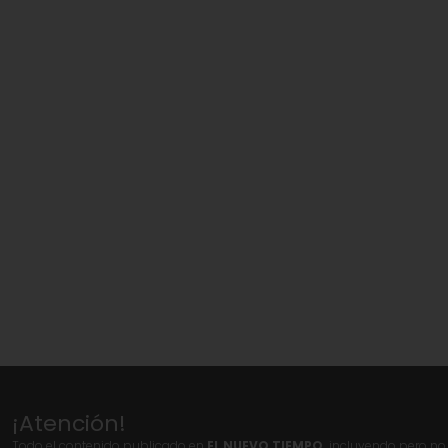
¡Atención!
Todo el contenido publicado en
EL NUEVO TIEMPO,
incluyendo pero no l