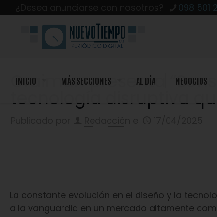
¿Desea anunciarse con nosotros?
098 501 
Graiman presenta “Sens
INICIO
MÁS SECCIONES
AL DÍA
NEGOCIOS
tecnología disruptiva qu
Publicado por
Redacción
el
17/04/2025
La constante evolución en el diseño y la tecno
a la vanguardia en un mercado altamente comp