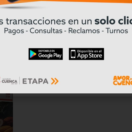
Créditos de hasta 1,5 millones de dól
ional
para proyectos de movilidad eléctric
Ecuador
Leer mas