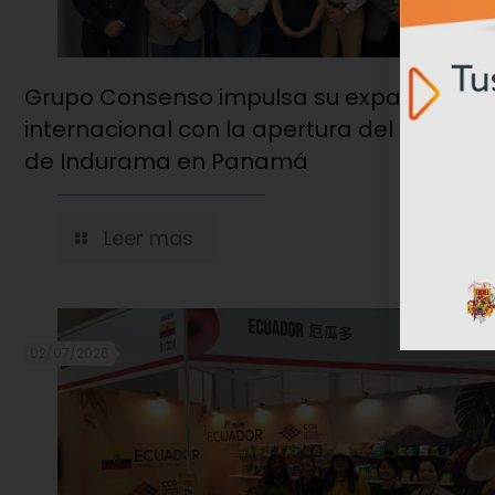
Grupo Consenso impulsa su expansión
internacional con la apertura del hub reg
de Indurama en Panamá
Leer mas
02/07/2026