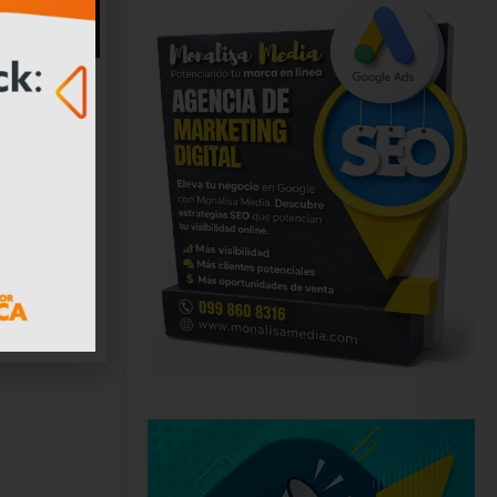
ares
a en