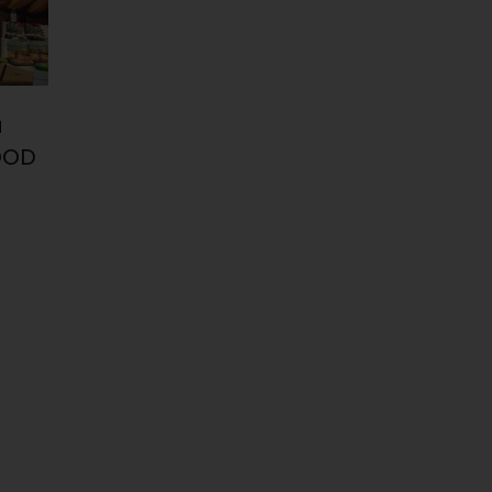
a
FOOD