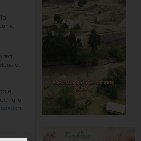
sta
 como
 para
lencia.
do el
or. Para
onsensa
.