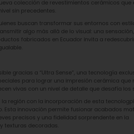
nueva colección de revestimientos cerámicos que 
nivel sin precedentes.
enes buscan transformar sus entornos con estilo,
nsmitir algo más allá de lo visual: una sensación
oductos fabricados en Ecuador invita a redescubrir
gualable.
ible gracias a “Ultra Sense”, una tecnología exclu
peciales para lograr una impresión cerámica que
arecen vivas con un nivel de detalle que desafía los 
a región con la incorporación de esta tecnologp
ico. Esta innovación permite fusionar acabados ma
ieves precisos y una fidelidad sorprendente en la
y texturas decoradas.