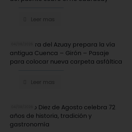
Leer mas
Prefectura del Azuay prepara la vía
04/08/2026
antigua Cuenca – Girón – Pasaje
para colocar nueva carpeta asfáltica
Leer mas
Mercado Diez de Agosto celebra 72
04/08/2026
años de historia, tradición y
gastronomía