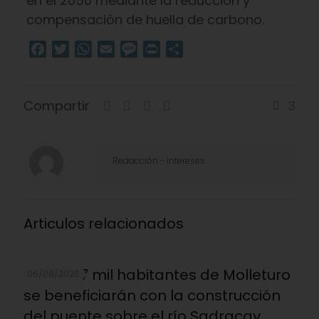
en el 2050 mediante la reducción y
compensación de huella de carbono.
Facebook
Twitter
WhatsApp
Email
Message
Print
Compartir
Compartir
3
Redacciòn - Intereses
Articulos relacionados
Más de 7 mil habitantes de Molleturo
06/08/2026
se beneficiarán con la construcción
del puente sobre el río Sadracay