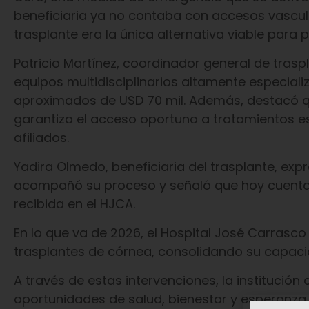
beneficiaria ya no contaba con accesos vascular
trasplante era la única alternativa viable para p
Patricio Martínez, coordinador general de trasp
equipos multidisciplinarios altamente especiali
aproximados de USD 70 mil. Además, destacó que
garantiza el acceso oportuno a tratamientos esp
afiliados.
Yadira Olmedo, beneficiaria del trasplante, exp
acompañó su proceso y señaló que hoy cuenta 
recibida en el HJCA.
En lo que va de 2026, el Hospital José Carrasco 
trasplantes de córnea, consolidando su capaci
A través de estas intervenciones, la institució
oportunidades de salud, bienestar y esperanza 