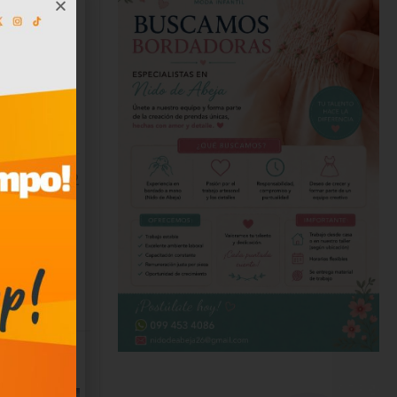
zada,
idad que
2