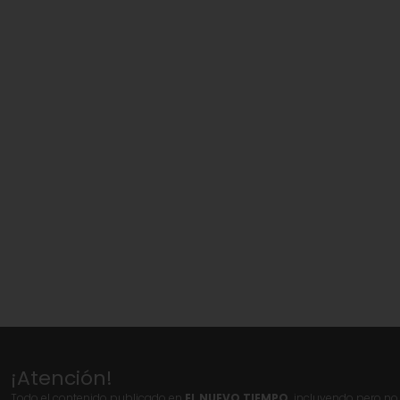
¡Atención!
Todo el contenido publicado en
EL NUEVO TIEMPO,
incluyendo pero no l