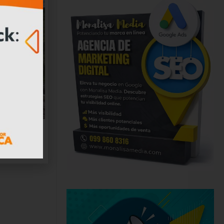
antigua
ar nueva