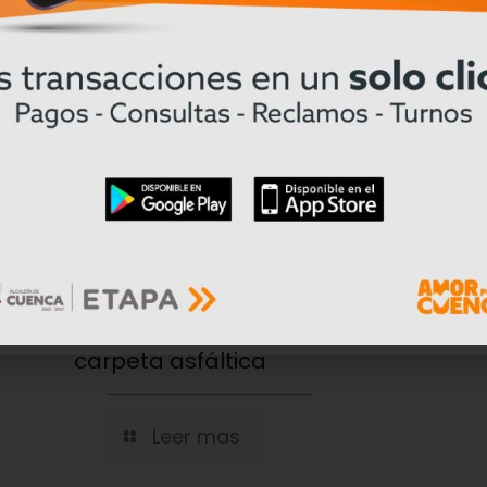
04/08/2026
Prefectura del Azuay prepara la vía 
nte
Cuenca – Girón – Pasaje para coloc
carpeta asfáltica
Leer mas