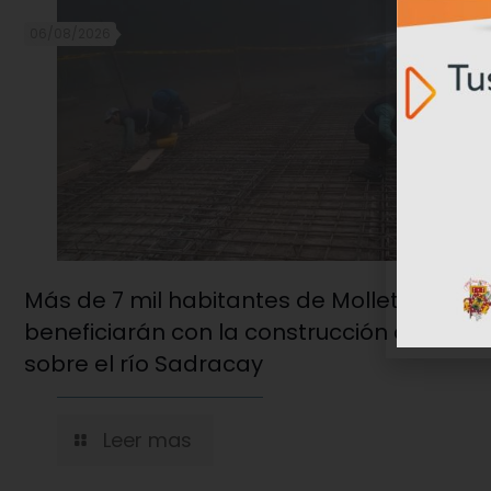
06/08/2026
Más de 7 mil habitantes de Molleturo se
beneficiarán con la construcción del pue
sobre el río Sadracay
Leer mas