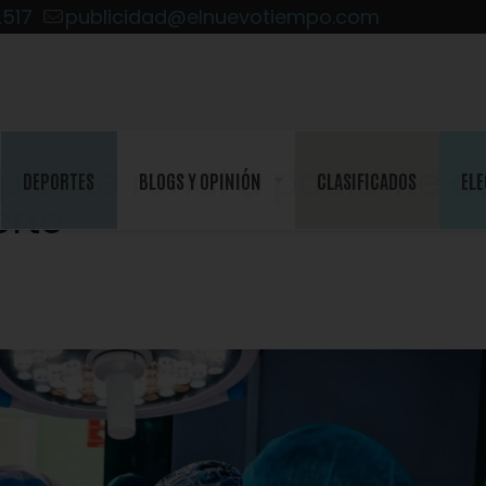
2517
publicidad@elnuevotiempo.com
splante renal a paciente c
DEPORTES
BLOGS Y OPINIÓN
CLASIFICADOS
ELE
erte