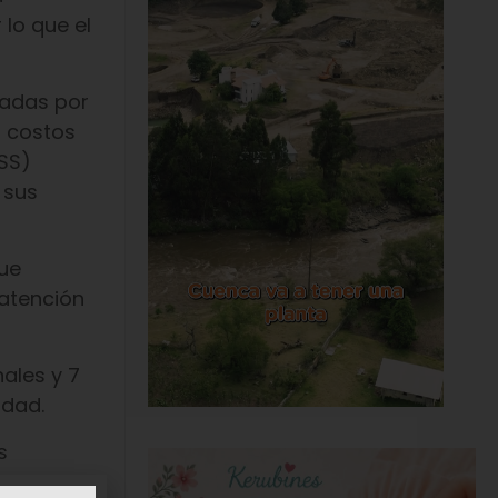
 lo que el
tadas por
r costos
ESS)
 sus
que
atención
nales y 7
idad.
s