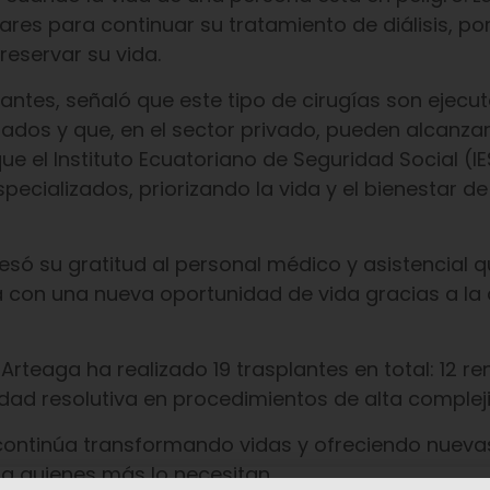
es para continuar su tratamiento de diálisis, por
reservar su vida.
lantes, señaló que este tipo de cirugías son ejecu
zados y que, en el sector privado, pueden alcanza
 el Instituto Ecuatoriano de Seguridad Social (I
ecializados, priorizando la vida y el bienestar de
resó su gratitud al personal médico y asistencial 
con una nueva oportunidad de vida gracias a la 
Arteaga ha realizado 19 trasplantes en total: 12 re
dad resolutiva en procedimientos de alta complej
n continúa transformando vidas y ofreciendo nueva
a quienes más lo necesitan.