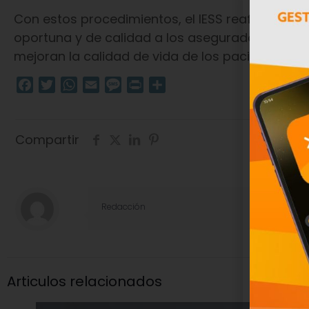
Con estos procedimientos, el IESS reafirma su
oportuna y de calidad a los asegurados, fortal
mejoran la calidad de vida de los pacientes.
Facebook
Twitter
WhatsApp
Email
Message
Print
Compartir
Compartir
Redacción
Articulos relacionados