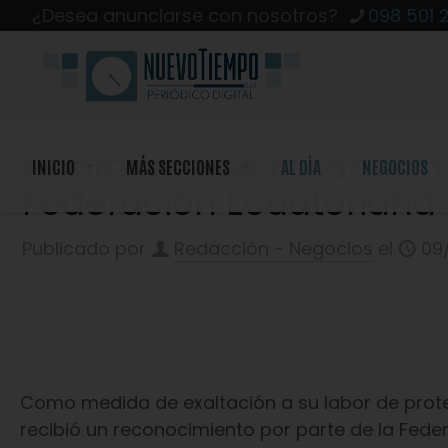
¿Desea anunciarse con nosotros?
098 501 
Hunter recibe reconocim
INICIO
MÁS SECCIONES
AL DÍA
NEGOCIOS
Federación Ecuatoriana
Publicado por
Redacciòn - Negocios
el
09
Como medida de exaltación a su labor de protec
recibió un reconocimiento por parte de la Fed