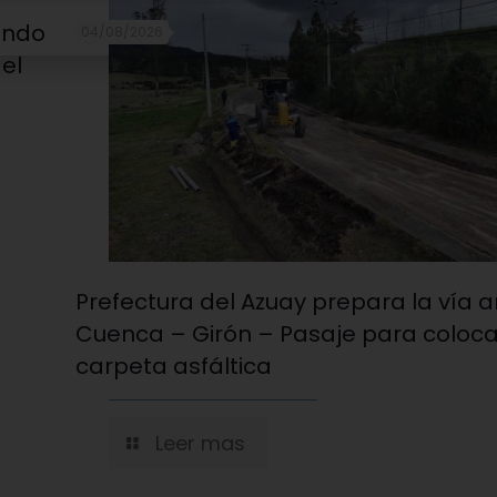
ando
04/08/2026
 el
Prefectura del Azuay prepara la vía 
Cuenca – Girón – Pasaje para coloc
carpeta asfáltica
Leer mas