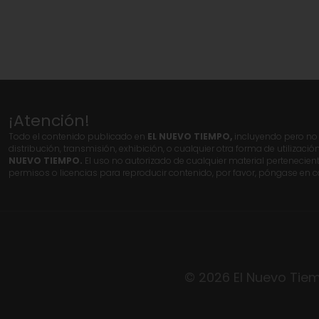
¡Atención!
Todo el contenido publicado en
EL NUEVO TIEMPO,
incluyendo pero no l
distribución, transmisión, exhibición, o cualquier otra forma de utilizació
NUEVO TIEMPO.
El uso no autorizado de cualquier material pertenecien
permisos o licencias para reproducir contenido, por favor, póngase en c
© 2026 El Nuevo Tiem