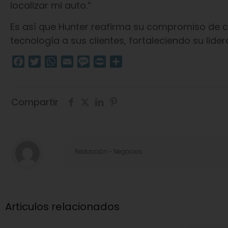
localizar mi auto.”
Es así que Hunter reafirma su compromiso de c
tecnología a sus clientes, fortaleciendo su lider
Facebook
Twitter
WhatsApp
Email
Message
Print
Compartir
Compartir
Redacciòn - Negocios
Articulos relacionados