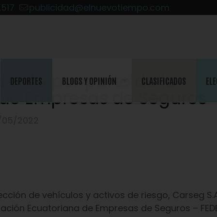
2517
publicidad@elnuevotiempo.com
iento por parte de la
DEPORTES
BLOGS Y OPINIÓN
CLASIFICADOS
ELE
 de Empresas de Seguros
/05/2022
ción de vehículos y activos de riesgo, Carseg S.A
eración Ecuatoriana de Empresas de Seguros – FED