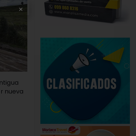
antigua
ar nueva