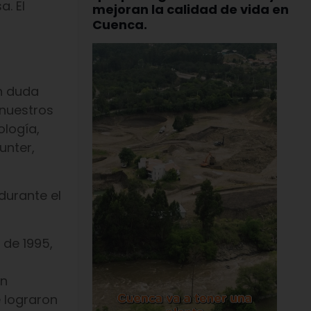
a. El
mejoran la calidad de vida en
Cuenca.
in duda
 nuestros
ología,
unter,
durante el
 de 1995,
ón
 lograron