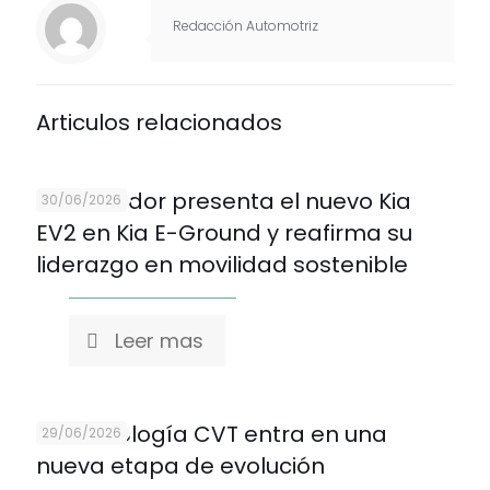
Redacción Automotriz
Articulos relacionados
Kia Ecuador presenta el nuevo Kia
30/06/2026
EV2 en Kia E-Ground y reafirma su
liderazgo en movilidad sostenible
Leer mas
La tecnología CVT entra en una
29/06/2026
nueva etapa de evolución