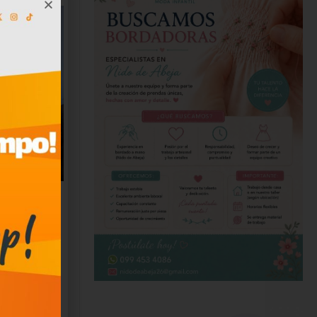
ares
a en