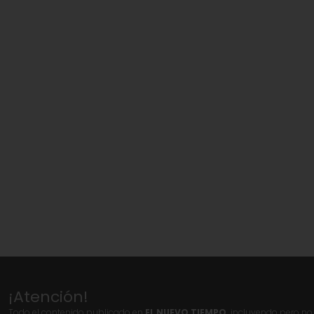
¡Atención!
Todo el contenido publicado en
EL NUEVO TIEMPO,
incluyendo pero no l