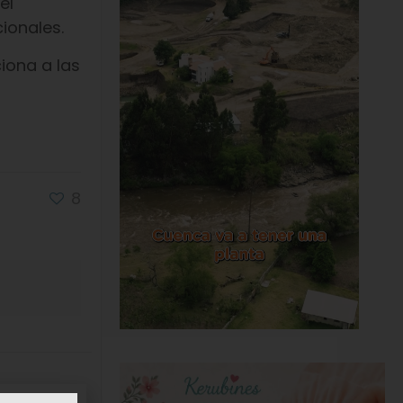
el
ionales.
ciona a las
8