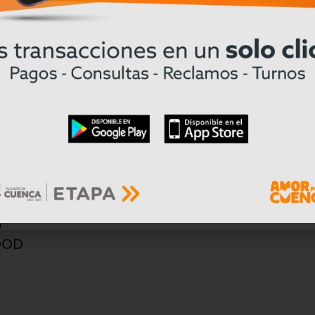
a
FOOD