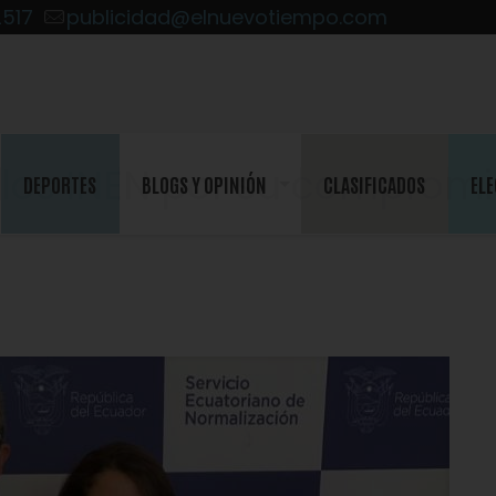
2517
publicidad@elnuevotiempo.com
llos INEN por su compromi
DEPORTES
BLOGS Y OPINIÓN
CLASIFICADOS
ELE