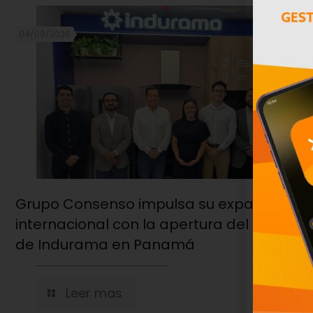
04/08/2026
Grupo Consenso impulsa su expansión
internacional con la apertura del hub reg
de Indurama en Panamá
Leer mas