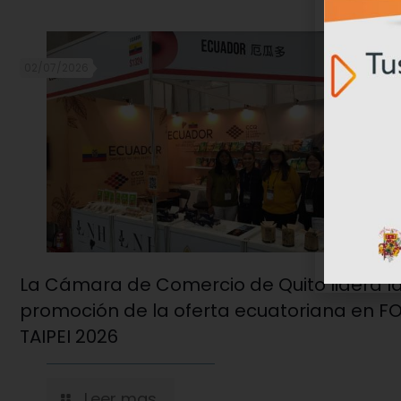
02/07/2026
La Cámara de Comercio de Quito lidera l
promoción de la oferta ecuatoriana en 
TAIPEI 2026
Leer mas