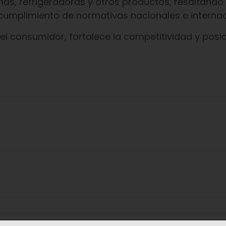
as, refrigeradoras y otros productos, resaltando 
cumplimiento de normativas nacionales e internac
del consumidor, fortalece la competitividad y posi