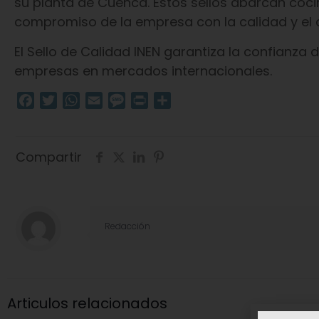
su planta de Cuenca. Estos sellos abarcan cocin
compromiso de la empresa con la calidad y el 
El Sello de Calidad INEN garantiza la confianza 
empresas en mercados internacionales.
Facebook
Twitter
WhatsApp
Email
Message
Print
Compartir
Compartir
Redacción
Articulos relacionados