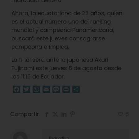
marcador de 10-0.
Ahora, la ecuatoriana de 23 años, quien
es el actual número uno del ranking
mundial y campeona Panamericana,
buscará este jueves consagrarse
campeona olímpica.
La final será ante la japonesa Akari
Fujinami este jueves 8 de agosto desde
las 11:15 de Ecuador.
Facebook
Twitter
WhatsApp
Email
Message
Print
Compartir
Compartir
8
Redacción