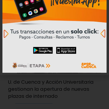
Corral Moscoso
Leer mas
15/07/2026
U. de Cuenca y Acción Universitaria
gestionan la apertura de nuevas
plazas de internado