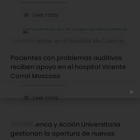
Leer mas
Pacientes en el hospital de Cuenca
27/07/2026
Pacientes con problemas auditivos
reciben apoyo en el hospital Vicente
Corral Moscoso
Leer mas
U. de Cuenca y Acción Universitaria
15/07/2026
gestionan la apertura de nuevas