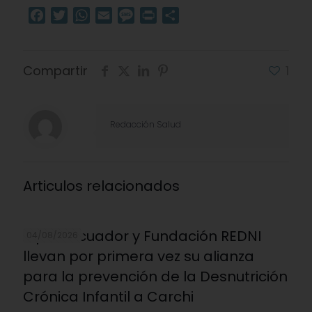
Facebook
Twitter
WhatsApp
Email
Message
Print
Compartir
Compartir
1
Redacción Salud
Articulos relacionados
Alpina Ecuador y Fundación REDNI
04/08/2026
llevan por primera vez su alianza
para la prevención de la Desnutrición
Crónica Infantil a Carchi