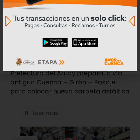
04/08/2026
Prefectura del Azuay prepara la vía
antigua Cuenca – Girón – Pasaje
para colocar nueva carpeta asfáltica
Leer mas
04/08/2026