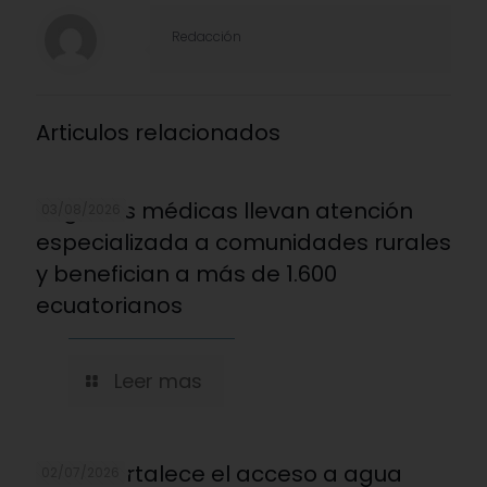
Redacción
Articulos relacionados
Brigadas médicas llevan atención
03/08/2026
especializada a comunidades rurales
y benefician a más de 1.600
ecuatorianos
Leer mas
REDNI fortalece el acceso a agua
02/07/2026