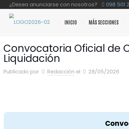
¿Desea anunciarse con nosotros?
098 501 
INICIO
MÁS SECCIONES
Convocatoria Oficial de 
Liquidación
Publicado por
Redacción
el
28/05/2026
Convoc