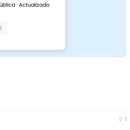
ública · Actualizado
l
1