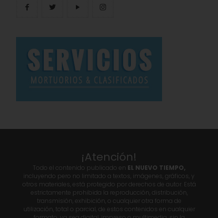
¡Atención!
Todo el contenido publicado en
EL NUEVO TIEMPO,
incluyendo pero no limitado a textos, imágenes, gráficos, y
otros materiales, está protegido por derechos de autor. Está
estrictamente prohibida la reproducción, distribución,
transmisión, exhibición, o cualquier otra forma de
utilización, total o parcial, de estos contenidos en cualquier
formato, ya sea digital, impreso o multimedia, sin la